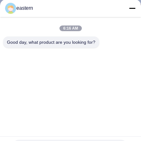
eastern
TRETEN
SIE
6:16 AM
MIT
Good day, what product are you looking for?
UNS
IN
VERBINDUNG
NACHRICHTEN
FÄLLE
SITEMAP
Cialis Tadalafil 100mg für orale Anwendung Etiketten