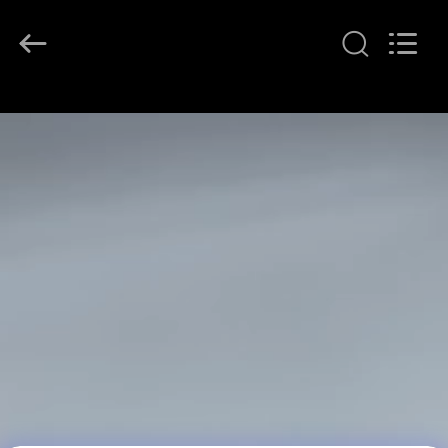
(Xiamen)
Industry
Co.,
Ltd.
All
Rights
Reserved.
HAUS
PRODUKTE
ÜBER
UNS
FABRIK-
AUSFLUG
QUALITÄTSKONTROLLE