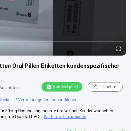
en Oral Pillen Etiketten kundenspezifischer
Kontakt jetzt
Teilnahme
 Ansichten
otheke
#
Verordnungsflaschenaufkleber
 für 50 mg Flasche angepasste Größe nach Kundenwünschen
d gute Qualität PVC....
Weitere Informationen