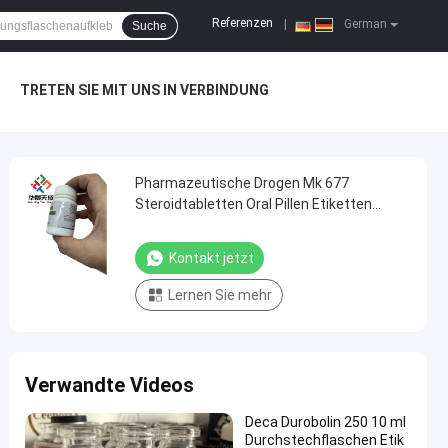
Referenzen
|
German
Suche
TRETEN SIE MIT UNS IN VERBINDUNG
Pharmazeutische Drogen Mk 677
Steroidtabletten Oral Pillen Etiketten
kundenspezifischer CMYK-Druck
Kontakt jetzt
Lernen Sie mehr
Verwandte Videos
Deca Durobolin 250 10 ml
Durchstechflaschen Etik