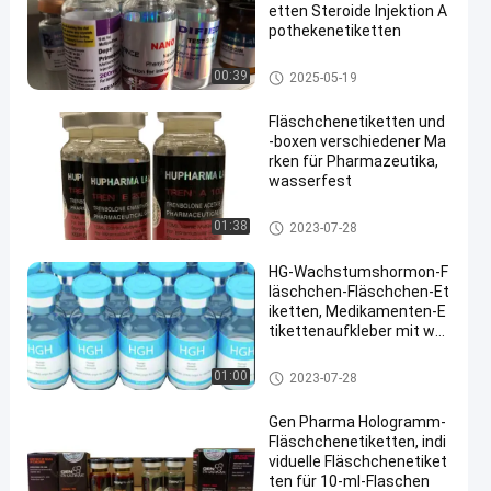
etten Steroide Injektion A
pothekenetiketten
Aufkleber der Phiolen-10mL
00:39
2025-05-19
Fläschchenetiketten und
-boxen verschiedener Ma
rken für Pharmazeutika,
wasserfest
Etiketten der Durchstechflasch
01:38
2023-07-28
en
HG-Wachstumshormon-F
läschchen-Fläschchen-Et
iketten, Medikamenten-E
tikettenaufkleber mit wei
ßem PVC
Etiketten der Durchstechflasch
01:00
2023-07-28
en
Gen Pharma Hologramm-
Fläschchenetiketten, indi
viduelle Fläschchenetiket
ten für 10-ml-Flaschen