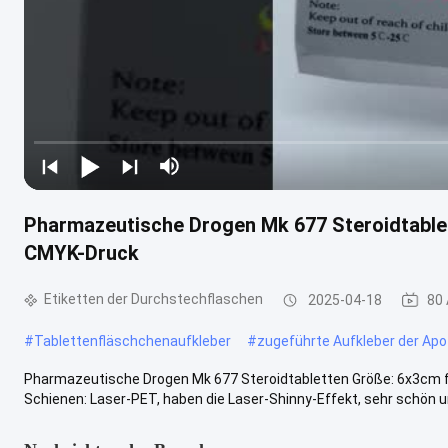
Pharmazeutische Drogen Mk 677 Steroidtablett
CMYK-Druck
Etiketten der Durchstechflaschen
2025-04-18
80
#
Tablettenfläschchenaufkleber
#
zugeführte Aufkleber der Ap
Pharmazeutische Drogen Mk 677 Steroidtabletten Größe: 6x3cm
Schienen: Laser-PET, haben die Laser-Shinny-Effekt, sehr schön un