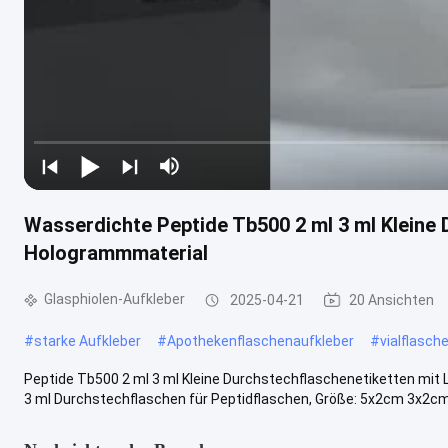
Wasserdichte Peptide Tb500 2 ml 3 ml Kleine 
Hologrammmaterial
Glasphiolen-Aufkleber
2025-04-21
20 Ansichten
#
starke Aufkleber
#
Apothekenflaschenaufkleber
#
vialflasch
Peptide Tb500 2 ml 3 ml Kleine Durchstechflaschenetiketten mi
3 ml Durchstechflaschen für Peptidflaschen, Größe: 5x2cm 3x2cm