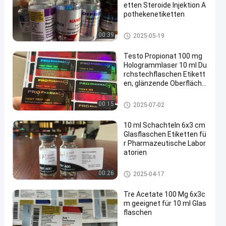
etten Steroide Injektion A
pothekenetiketten
Aufkleber der Phiolen-10mL
00:39
2025-05-19
Testo Propionat 100 mg
Hologrammlaser 10 ml Du
rchstechflaschen Etikett
en, glänzende Oberfläche
Mehrfachdosis Durchste
chflaschenetikette
Glasphiolen-Aufkleber
00:15
2025-07-02
10 ml Schachteln 6x3 cm
Glasflaschen Etiketten fü
r Pharmazeutische Labor
atorien
Glasphiolen-Aufkleber
00:26
2025-04-17
Tre Acetate 100 Mg 6x3c
m geeignet für 10 ml Glas
flaschen