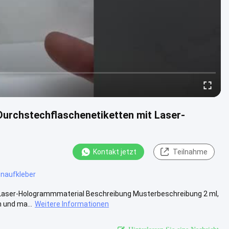
Durchstechflaschenetiketten mit Laser-
Kontakt jetzt
Teilnahme
enaufkleber
t Laser-Hologrammmaterial Beschreibung Musterbeschreibung 2 ml,
 und ma...
Weitere Informationen