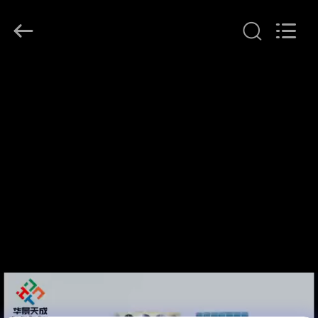
(Xiamen)
Industry
Co.,
Ltd.
All
Rights
Reserved.
HAUS
PRODUKTE
ÜBER
UNS
FABRIK-
AUSFLUG
QUALITÄTSKONTROLLE