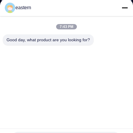
eastern
TRETEN
SIE
7:43 PM
MIT
Good day, what product are you looking for?
UNS
IN
VERBINDUNG
NACHRICHTEN
FÄLLE
SITEMAP
10-ml-Glasfläschchen-Fläschchenetiketten für Sust 250