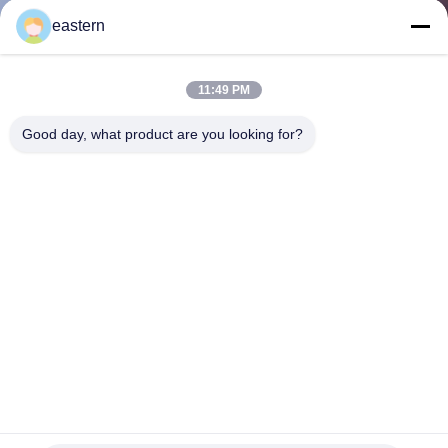
eastern
TRETEN
SIE
11:49 PM
MIT
Good day, what product are you looking for?
UNS
IN
VERBINDUNG
NACHRICHTEN
FÄLLE
SITEMAP
Nachfrage nach kundenspezifischen Etiketten mit glänzender
Oberfläche und 100 - 10.000 Mengen