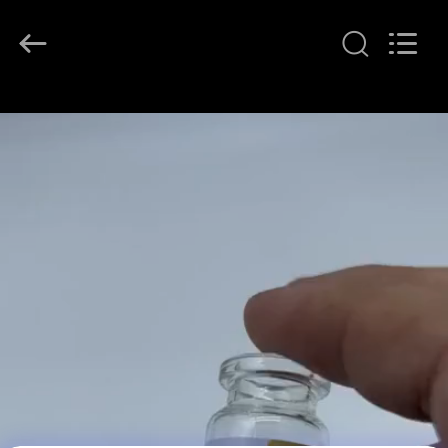
(Xiamen)
Industry
Co.,
Ltd.
All
Rights
Reserved.
HAUS
PRODUKTE
ÜBER
UNS
FABRIK-
AUSFLUG
QUALITÄTSKONTROLLE