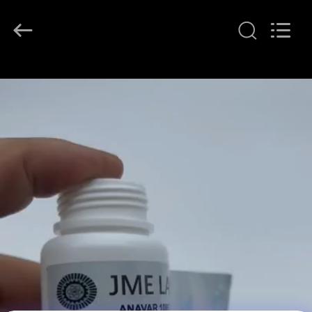
(Xiamen)
Industry
Co.,
Ltd.
All
Rights
Reserved.
HAUS
PRODUKTE
ÜBER
UNS
FABRIK-
AUSFLUG
QUALITÄTSKONTROLLE