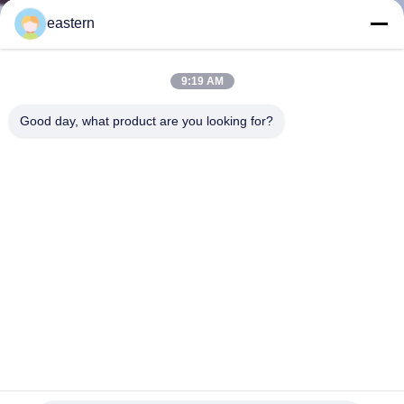
eastern
TRETEN
SIE
9:19 AM
MIT
Good day, what product are you looking for?
UNS
IN
VERBINDUNG
NACHRICHTEN
FÄLLE
SITEMAP
Cypionat 10 ml Pharma Aufkleber Verpackung