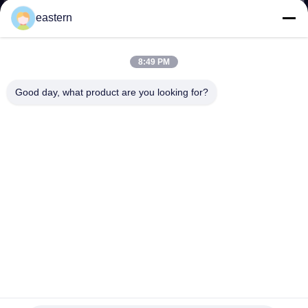
eastern
TRETEN
SIE
8:49 PM
MIT
Good day, what product are you looking for?
UNS
IN
VERBINDUNG
NACHRICHTEN
FÄLLE
Verschiedene Fläschchen, individuelle Fläschchenetiketten /
SITEMAP
10-ml-Flaschenetiketten, glänzende Namilation
kundenspezifische Phiolenaufkleber
2023-07-28