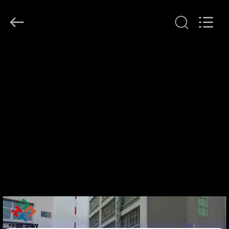
(Xiamen)
Industry
Co.,
Ltd.
All
Rights
Reserved.
HAUS
PRODUKTE
ÜBER
UNS
FABRIK-
AUSFLUG
QUALITÄTSKONTROLLE