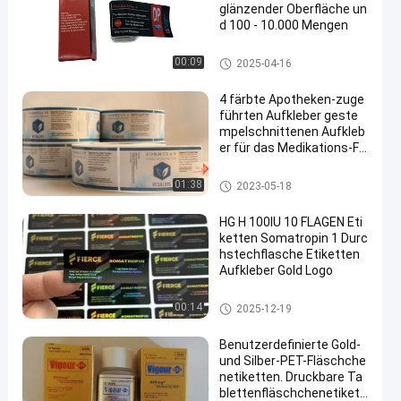
glänzender Oberfläche un
d 100 - 10.000 Mengen
kundenspezifische Phiolenauf
00:09
2025-04-16
kleber
4 färbte Apotheken-zuge
führten Aufkleber geste
mpelschnittenen Aufkleb
er für das Medikations-Fl
aschen-Verpacken
kundenspezifische Phiolenauf
01:38
2023-05-18
kleber
HG H 100IU 10 FLAGEN Eti
ketten Somatropin 1 Durc
hstechflasche Etiketten
Aufkleber Gold Logo
kundenspezifische Phiolenauf
00:14
2025-12-19
kleber
Benutzerdefinierte Gold-
und Silber-PET-Fläschche
netiketten. Druckbare Ta
blettenfläschchenetikett