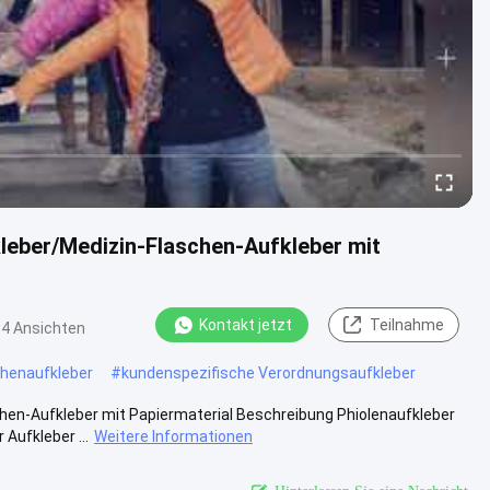
leber/Medizin-Flaschen-Aufkleber mit
Kontakt jetzt
Teilnahme
54 Ansichten
chenaufkleber
#
kundenspezifische Verordnungsaufkleber
hen-Aufkleber mit Papiermaterial Beschreibung Phiolenaufkleber
ufkleber ...
Weitere Informationen