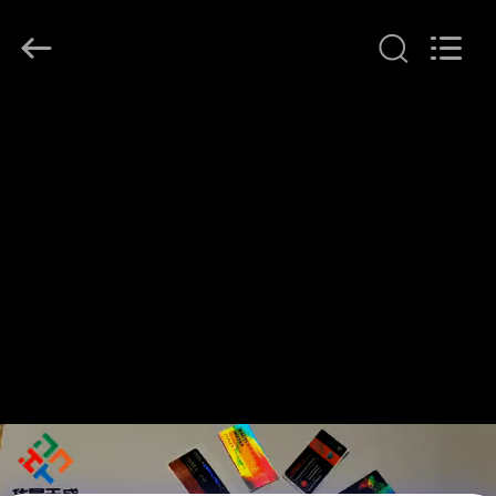
(Xiamen)
Industry
Co.,
Ltd.
All
Rights
Reserved.
HAUS
PRODUKTE
ÜBER
UNS
FABRIK-
AUSFLUG
QUALITÄTSKONTROLLE