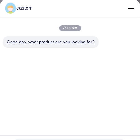
eastern
TRETEN
SIE
7:13 AM
MIT
Good day, what product are you looking for?
UNS
IN
VERBINDUNG
NACHRICHTEN
FÄLLE
SITEMAP
Papiermaterial 2 ml Glasfläschchen-Etiketten, Test-Pharma-
Klebeetiketten