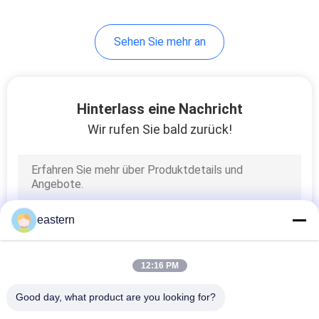
6
Sehen Sie mehr an
Medizin-Flaschen-
Kasten
Hinterlass eine Nachricht
Wir rufen Sie bald zurück!
10
kleine Glasphiolen
eastern
12:16 PM
Good day, what product are you looking for?