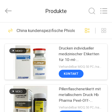
(Xiamen)
Industry
Co.,
Produkte
Ltd.
All
Rights
Reserved.
HAUS
335
China kundenspezifische Phiolenaufkleber
Glasphiolen-
PRODUKTE
Aufkleber
Drucken individueller
medizinischer Etiketten
ÜBER
für 10-ml-
UNS
Injektionsfläschchen mit
Verhandelbar MOQ:50 PC /name
glänzender Oberfläche
KONTAKT
256
FABRIK-
Etiketten der
Pillenflaschenetikett mit
AUSFLUG
metallischem Druck Hb
Durchstechflaschen
Pharma Peel-Off-
QUALITÄTSKONTROLLE
Pillenetiketten für
Verhandelbar MOQ:50 PC /name