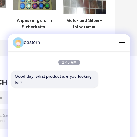
Anpassungsform
Gold- und Silber-
Sicherheits-
Hologramm-
k
Hologramm-
Siegel-Aufkleber
Aufkleber
zur Produkt-
eastern
tt
Authentifizierung
1:46 AM
Good day, what product are you looking 
CHRICHT HINTERLASSEN
for?