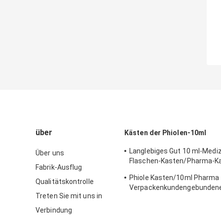
über
Kästen der Phiolen-10ml
Langlebiges Gut 10 ml-Mediz
Über uns
Flaschen-Kasten/Pharma-Ka
Fabrik-Ausflug
umweltfreundlichem Materi
Phiole Kasten/10ml Pharma
Qualitätskontrolle
Verpackenkundengebundene
Treten Sie mit uns in
perforierter Linie ein
Verbindung