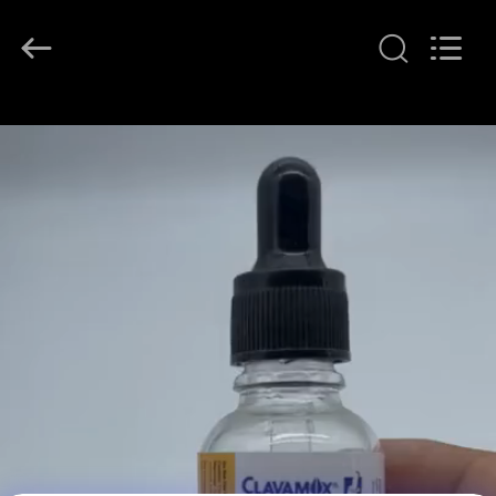
(Xiamen)
Industry
Co.,
Ltd.
All
Rights
Reserved.
HAUS
PRODUKTE
ÜBER
UNS
FABRIK-
AUSFLUG
QUALITÄTSKONTROLLE