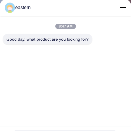
eastern
TRETEN
SIE
8:47 AM
MIT
Good day, what product are you looking for?
UNS
IN
VERBINDUNG
NACHRICHTEN
FÄLLE
SITEMAP
Anpassungsform Sicherheits-Hologramm-Aufkleber