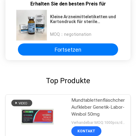
Erhalten Sie den besten Preis für
Kleine Arzneimitteletiketten und
Kartondruck für sterile
Injektionsflaschen
MOQ：
negotionation
Fortsetzen
Top Produkte
Mundtablettenfläschchen-
Aufkleber Genetik-Labor-
Winibol 50mg
Verhandelbar MOQ:1000pcs/design
KONTAKT