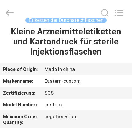
(Xiamen)
Industry
Co.,
Ltd.
All
Etiketten der Durchstechflaschen
Rights
Reserved.
Kleine Arzneimitteletiketten
HAUS
und Kartondruck für sterile
PRODUKTE
Injektionsflaschen
ÜBER
Place of Origin:
Made in china
UNS
Markenname:
Eastern-custom
Zertifizierung:
SGS
FABRIK-
Model Number:
custom
AUSFLUG
Minimum Order
negotionation
Quantity:
QUALITÄTSKONTROLLE