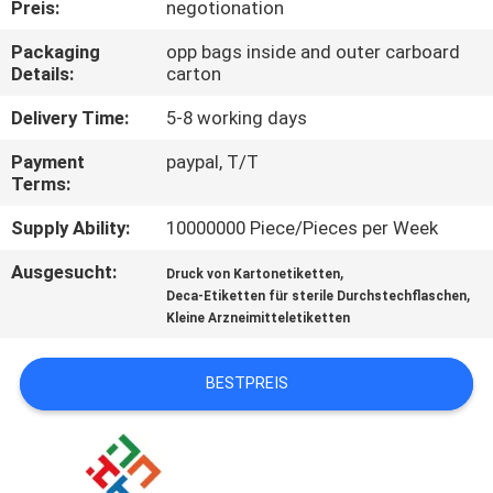
Preis:
negotionation
TRETEN
Packaging
opp bags inside and outer carboard
Details:
carton
SIE
MIT
Delivery Time:
5-8 working days
UNS
Payment
paypal, T/T
Terms:
IN
Supply Ability:
10000000 Piece/Pieces per Week
VERBINDUNG
Ausgesucht:
,
Druck von Kartonetiketten
,
Deca-Etiketten für sterile Durchstechflaschen
NACHRICHTEN
Kleine Arzneimitteletiketten
FÄLLE
BESTPREIS
SITEMAP