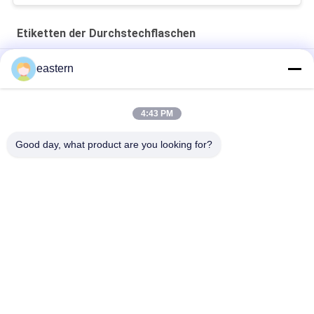
Etiketten der Durchstechflaschen
Cialis Tadalafil 100mg für orale Anwendung Etiketten
eastern
SS-31 Festklebstoffetiketten Peptidflaschenetiketten
4:43 PM
Biomex-Laborarchiv-aufbauende kundengebundene Aufkleber
und Kästen glatt
Good day, what product are you looking for?
Beliebte Kategorien
Alle
Glasphiolen-
Etiketten Der 
Aufkleber
Durchstechflaschen
Aufkleber Der 
Kundenspezifische 
Phiolen-10mL
Phiolenaufkleber
Kästen Der Phiolen-
Sicherheitshologrammaufk
10ml