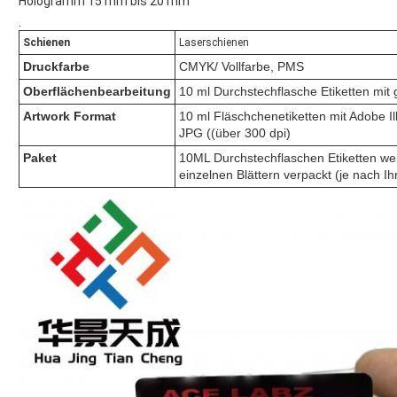
Hologramm
15 mm bis 20 mm
.
Schienen
Laserschienen
Druckfarbe
CMYK/ Vollfarbe, PMS
Oberflächenbearbeitung
10 ml Durchstechflasche Etiketten mit
Artwork Format
10 ml Fläschchenetiketten mit Adobe I
JPG ((über 300 dpi)
Paket
10ML Durchstechflaschen Etiketten wer
einzelnen Blättern verpackt (je nach Ih