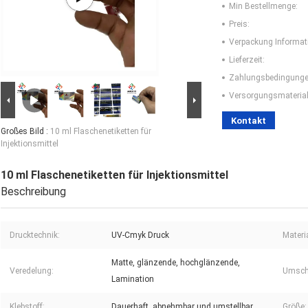
Min Bestellmenge:
Preis:
Verpackung Informat
Lieferzeit:
Zahlungsbedingunge
Versorgungsmaterial-
Kontakt
Großes Bild :
10 ml Flaschenetiketten für
Injektionsmittel
10 ml Flaschenetiketten für Injektionsmittel
Beschreibung
Drucktechnik:
UV-Cmyk Druck
Materia
Matte, glänzende, hochglänzende,
Veredelung:
Umschl
Lamination
Klebstoff:
Dauerhaft, abnehmbar und umstellbar
Größe: