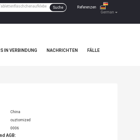
Referenzen
Suche
|
German
NS IN VERBINDUNG
NACHRICHTEN
FÄLLE
China
cuztomized
0006
nd AGB: