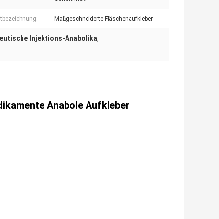
tbezeichnung:
Maßgeschneiderte Fläschenaufkleber
utische Injektions-Anabolika
,
edikamente Anabole Aufkleber