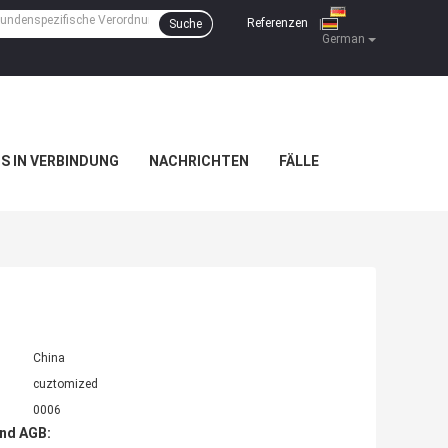
Referenzen
Suche
|
German
NS IN VERBINDUNG
NACHRICHTEN
FÄLLE
China
cuztomized
0006
nd AGB: