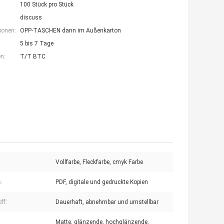
100 Stück pro Stück
discuss
ionen:
OPP-TASCHEN dann im Außenkarton
5 bis 7 Tage
n:
T/T BTC
Vollfarbe, Fleckfarbe, cmyk Farbe
:
PDF, digitale und gedruckte Kopien
ff:
Dauerhaft, abnehmbar und umstellbar
Matte, glänzende, hochglänzende,