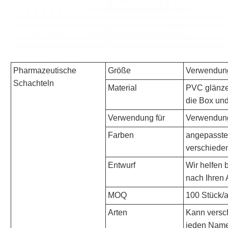
Pharmazeutische
Größe
Verwendung
Schachteln
Material
PVC glänze
die Box und
Verwendung für
Verwendung 
Farben
angepasste
verschiede
Entwurf
Wir helfen 
nach Ihren
MOQ
100 Stück/
Arten
Kann versc
jeden Name