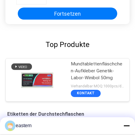
Fortsetzen
Top Produkte
Mundtablettenfläschche
n-Aufkleber Genetik-
Labor-Winibol 50mg
Verhandelbar MOQ:1000pcs/design
KONTAKT
Etiketten der Durchstechflaschen
eastern
Cialis Tadalafil 100mg für orale Anwendung Etiketten