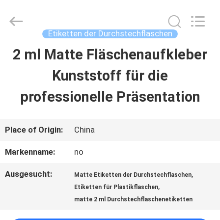
Hjtc
(Xiamen)
Industry
Co.,
Etiketten der Durchstechflaschen
Ltd.
All
2 ml Matte Fläschenaufkleber
HAUS
Rights
Reserved.
Kunststoff für die
PRODUKTE
professionelle Präsentation
ÜBER
Place of Origin:
China
UNS
Markenname:
no
Ausgesucht:
,
Matte Etiketten der Durchstechflaschen
FABRIK-
,
Etiketten für Plastikflaschen
AUSFLUG
matte 2 ml Durchstechflaschenetiketten