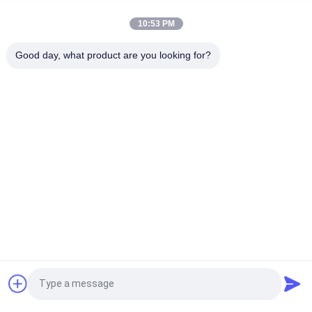
SS-31 Festklebstoffetiketten Peptidflaschenetiketten
10:53 PM
Biomex-Laborarchiv-aufbauende kundengebundene Aufkleber
Good day, what product are you looking for?
und Kästen glatt
Beliebte Kategorien
Alle
Glasphiolen-
Etiketten Der 
Aufkleber
Durchstechflaschen
Aufkleber Der 
Kundenspezifische 
Phiolen-10mL
Phiolenaufkleber
Kästen Der Phiolen-
Sicherheitshologrammaufk
10ml
Kasten Des 
Medizin-Flaschen-
Fordern Sie ein Angebot
Pharmazeutischen 
Aufkleber
Verpackens