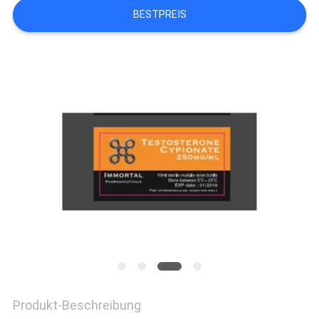
BESTPREIS
QUALITÄTSKONTROLLE
TRETEN
SIE
MIT
UNS
IN
VERBINDUNG
NACHRICHTEN
Produkt-Beschreibung