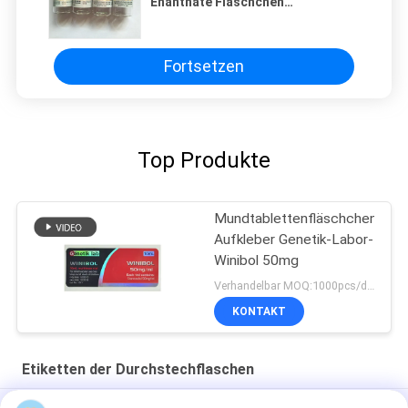
Enanthate Fläschchen
Glasfläschchen Laseretikett mit
Boxen
Fortsetzen
Top Produkte
Mundtablettenfläschchen-
Aufkleber Genetik-Labor-
Winibol 50mg
Verhandelbar MOQ:1000pcs/design
KONTAKT
Etiketten der Durchstechflaschen
Cialis Tadalafil 100mg für orale Anwendung Etiketten