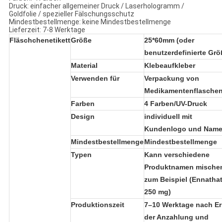
Druck: einfacher allgemeiner Druck / Laserhologramm /
Goldfolie / spezieller Fälschungsschutz
Mindestbestellmenge: keine Mindestbestellmenge
Lieferzeit: 7-8 Werktage
Fläschchenetikett
Größe
25*60mm (oder
benutzerdefinierte Grö
Material
Klebeaufkleber
Verwenden für
Verpackung von
Medikamentenflasche
Farben
4 Farben/UV-Druck
Design
individuell mit
Kundenlogo und Nam
Mindestbestellmenge
Mindestbestellmenge
Typen
Kann verschiedene
Produktnamen mische
zum Beispiel (Ennatha
250 mg)
Produktionszeit
7–10 Werktage nach Er
der Anzahlung und