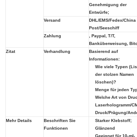
Genehmigung der
Entwürfe;
Versand
DHL/EMS/Fedex/China
Post/Seeschiff
Zahlung
, Paypal, T/T,
Banküberweisung, Bit
Zitat
Verhandlung
Basierend auf
Informationen:
Wie viele Typen (Lis
der stolzen Namen
löschen)?
Menge für jeden Ty
Welche Art von Dru
Laserhologramm/C
Druck/Prägung/And
Mehr Details
Beschriften Sie
Starker Klebstoff;
Funktionen
Glänzend
Geeignet für 10-ml-