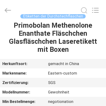
(Xiamen)
Industry
Co.,
Ltd.
All
Etiketten der Durchstechflaschen
Rights
Reserved.
Primobolan Methenolone
HAUS
Enanthate Fläschchen
PRODUKTE
Glasfläschchen Laseretikett
mit Boxen
ÜBER
UNS
Herkunftsort:
gemacht in China
Markenname:
Eastern-custom
FABRIK-
Zertifizierung:
SGS
AUSFLUG
Modellnummer:
Gewohnheit
QUALITÄTSKONTROLLE
Min Bestellmenge:
negotionation