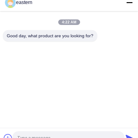
eastern
SS-31 Festklebstoffetiketten Peptidflaschenetiketten
4:22 AM
Biomex-Laborarchiv-aufbauende kundengebundene Aufkleber
und Kästen glatt
Good day, what product are you looking for?
Beliebte Kategorien
Alle
Glasphiolen-
Etiketten Der 
Aufkleber
Durchstechflaschen
Aufkleber Der 
Kundenspezifische 
Phiolen-10mL
Phiolenaufkleber
Kästen Der Phiolen-
Sicherheitshologrammaufk
10ml
Kasten Des 
Medizin-Flaschen-
Pharmazeutischen 
Aufkleber
Verpackens