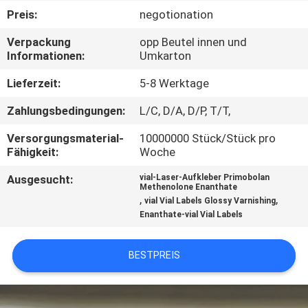
Preis:
negotionation
TRETEN
Verpackung
opp Beutel innen und
SIE
Informationen:
Umkarton
MIT
Lieferzeit:
5-8 Werktage
UNS
Zahlungsbedingungen:
L/C, D/A, D/P, T/T,
IN
Versorgungsmaterial-
10000000 Stück/Stück pro
VERBINDUNG
Fähigkeit:
Woche
Ausgesucht:
vial-Laser-Aufkleber Primobolan
NACHRICHTEN
Methenolone Enanthate
,
,
vial Vial Labels Glossy Varnishing
Enanthate-vial Vial Labels
FÄLLE
BESTPREIS
SITEMAP