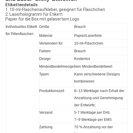
Etikettendetails
1. 10-ml-Flaschenaufkleber, geeignet für Fläschchen
2. Laserhologramm für Etikett
Papier für die Box mit gelasertem Logo
Individuelles Etikett
Größe
Brauch
für Pillenflaschen
Material
Papier/Laserfolie
Verwenden für
10-ml-Fläschchen
Farben
Brauch
Design
Kostenlos
Mindestbestellmenge
kein Mindestbestellwert
Typen
Kann verschiedene Designs
kombinieren
Produktionszeit
8–13 Werktage nach Erhalt der
Anzahlung und Genehmigung
der Entwürfe;
Versand
5-7 Werktage per DHL
7–9 Werktage per EMS
Zahlung
70 % Anzahlung vor der