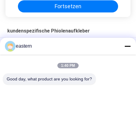
Fortsetzen
kundenspezifische Phiolenaufkleber
Sus 250 10 ml Glasflaschen Etiketten
eastern
Aufkleber für 10 ml Flaschen
1:40 PM
HG H 100IU 10 FLAGEN Etiketten Somatropin 1
Durchstechflasche Etiketten Aufkleber Gold Logo
Good day, what product are you looking for?
Beliebte Kategorien
Alle
Glasphiolen-
Etiketten Der 
Aufkleber
Durchstechflaschen
Aufkleber Der 
Kundenspezifische 
Phiolen-10mL
Phiolenaufkleber