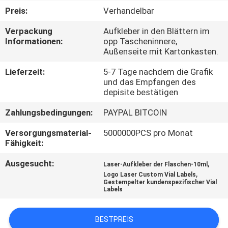
Preis:
Verhandelbar
TRETEN
Verpackung
Aufkleber in den Blättern im
SIE
Informationen:
opp Tascheninnere,
Außenseite mit Kartonkasten.
MIT
UNS
Lieferzeit:
5-7 Tage nachdem die Grafik
und das Empfangen des
IN
depisite bestätigen
VERBINDUNG
Zahlungsbedingungen:
PAYPAL BITCOIN
Versorgungsmaterial-
5000000PCS pro Monat
NACHRICHTEN
Fähigkeit:
Ausgesucht:
,
Laser-Aufkleber der Flaschen-10ml
FÄLLE
,
Logo Laser Custom Vial Labels
Gestempelter kundenspezifischer Vial
Labels
SITEMAP
BESTPREIS