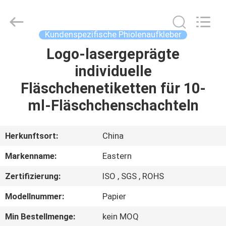
(Xiamen)
Industry
Co.,
Ltd.
All
Kundenspezifische Phiolenaufkleber
Rights
Reserved.
Logo-lasergeprägte
HAUS
individuelle
PRODUKTE
Fläschchenetiketten für 10-
ml-Fläschchenschachteln
ÜBER
UNS
Herkunftsort:
China
Markenname:
Eastern
FABRIK-
Zertifizierung:
ISO , SGS , ROHS
AUSFLUG
Modellnummer:
Papier
QUALITÄTSKONTROLLE
Min Bestellmenge:
kein MOQ