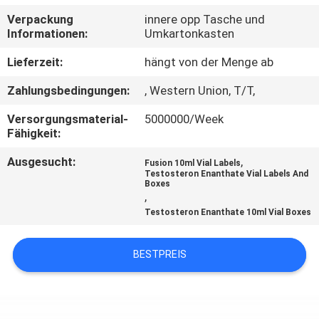
Verpackung
innere opp Tasche und
TRETEN
Informationen:
Umkartonkasten
SIE
Lieferzeit:
hängt von der Menge ab
MIT
Zahlungsbedingungen:
, Western Union, T/T,
UNS
Versorgungsmaterial-
5000000/Week
IN
Fähigkeit:
VERBINDUNG
Ausgesucht:
,
Fusion 10ml Vial Labels
Testosteron Enanthate Vial Labels And
Boxes
NACHRICHTEN
,
Testosteron Enanthate 10ml Vial Boxes
FÄLLE
BESTPREIS
SITEMAP