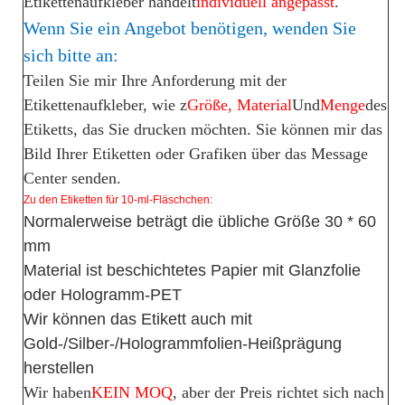
Etikettenaufkleber handelt
individuell angepasst
.
Wenn Sie ein Angebot benötigen, wenden Sie
sich bitte an:
Teilen Sie mir Ihre Anforderung mit
der
Etikettenaufkleber, wie z
Größe, Material
Und
Menge
des
Etiketts, das Sie drucken möchten. Sie können mir das
Bild Ihrer Etiketten oder Grafiken über das Message
Center senden.
Zu den Etiketten für 10-ml-Fläschchen:
Normalerweise beträgt die übliche Größe 30 * 60
mm
Material ist beschichtetes Papier mit Glanzfolie
oder Hologramm-PET
Wir können das Etikett auch mit
Gold-/Silber-/Hologrammfolien-Heißprägung
herstellen
Wir haben
KEIN MOQ
, aber der Preis richtet sich nach