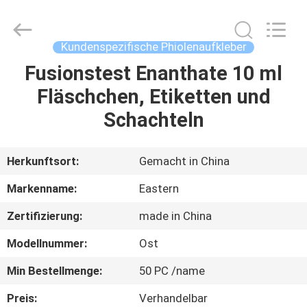
(Xiamen)
Industry
Co.,
Ltd.
All
Kundenspezifische Phiolenaufkleber
Rights
Reserved.
Fusionstest Enanthate 10 ml
HAUS
Fläschchen, Etiketten und
PRODUKTE
Schachteln
ÜBER
Herkunftsort:
Gemacht in China
UNS
Markenname:
Eastern
Zertifizierung:
made in China
FABRIK-
Modellnummer:
Ost
AUSFLUG
Min Bestellmenge:
50 PC /name
QUALITÄTSKONTROLLE
Preis:
Verhandelbar