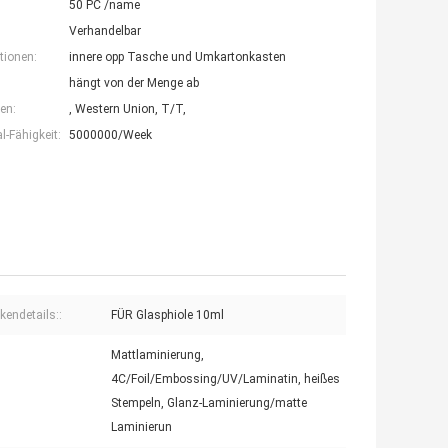
50 PC /name
Verhandelbar
tionen:
innere opp Tasche und Umkartonkasten
hängt von der Menge ab
en:
, Western Union, T/T,
-Fähigkeit:
5000000/Week
kendetails::
FÜR Glasphiole 10ml
Mattlaminierung,
4C/Foil/Embossing/UV/Laminatin, heißes
Stempeln, Glanz-Laminierung/matte
Laminierun