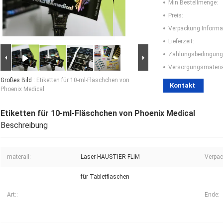
Min Bestellmenge:
Preis:
Verpackung Informa
Lieferzeit:
Zahlungsbedingung
Versorgungsmaterial
Großes Bild :
Etiketten für 10-ml-Fläschchen von
Kontakt
Phoenix Medical
Etiketten für 10-ml-Fläschchen von Phoenix Medical
Beschreibung
materail:
Laser-HAUSTIER FLIM
Verpac
für Tabletflaschen
Art::
Ende: