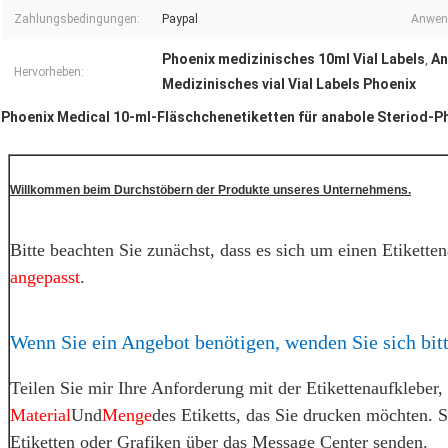
Zahlungsbedingungen:
Paypal
Anwen
Phoenix medizinisches 10ml Vial Labels
An
,
Hervorheben:
Medizinisches vial Vial Labels Phoenix
Phoenix Medical 10-ml-Fläschchenetiketten für anabole Steriod-
Willkommen beim Durchstöbern der Produkte unseres Unternehmens.
Bitte beachten Sie zunächst, dass es sich um einen Etikette
angepasst
.
Wenn Sie ein Angebot benötigen, wenden Sie sich bitt
Teilen Sie mir Ihre Anforderung mit
der Etikettenaufkleber,
Material
Und
Menge
des Etiketts, das Sie drucken möchten. S
Etiketten oder Grafiken über das Message Center senden.