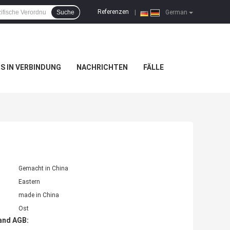
Referenzen
Suche
|
German
NS IN VERBINDUNG
NACHRICHTEN
FÄLLE
Gemacht in China
Eastern
made in China
Ost
and AGB: