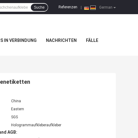
Referenzen
Suche
|
German
NS IN VERBINDUNG
NACHRICHTEN
FÄLLE
enetiketten
China
Eastern
SGS
Hologrammaufkleberaufkleber
and AGB: