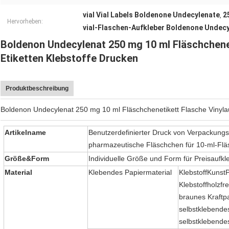
vial Vial Labels Boldenone Undecylenate
2
,
Hervorheben:
vial-Flaschen-Aufkleber Boldenone Undec
Boldenon Undecylenat 250 mg 10 ml Fläschchenet
Etiketten Klebstoffe Drucken
Produktbeschreibung
Boldenon Undecylenat 250 mg 10 ml Fläschchenetikett Flasche Vinylau
Artikelname
Benutzerdefinierter Druck von Verpackungs
pharmazeutische Fläschchen für 10-ml-Fl
Größe
&Form
Individuelle Größe und Form für Preisaufkl
Material
Klebendes Papiermaterial
Klebstoff
Kunst
P
Klebstoff
holzfre
braunes Kraftpa
selbstklebende
selbstklebende