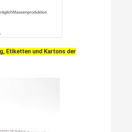
räglich
Massenproduktion
s
ng, Etiketten und Kartons der