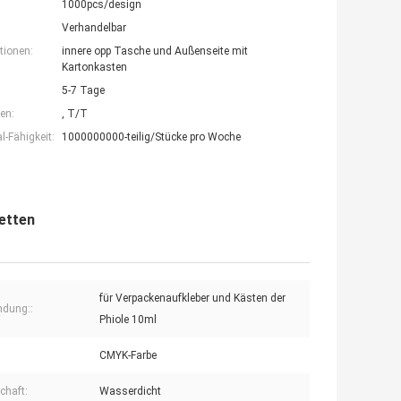
1000pcs/design
Verhandelbar
tionen:
innere opp Tasche und Außenseite mit
Kartonkasten
5-7 Tage
en:
, T/T
-Fähigkeit:
1000000000-teilig/Stücke pro Woche
etten
für Verpackenaufkleber und Kästen der
dung::
Phiole 10ml
CMYK-Farbe
chaft:
Wasserdicht