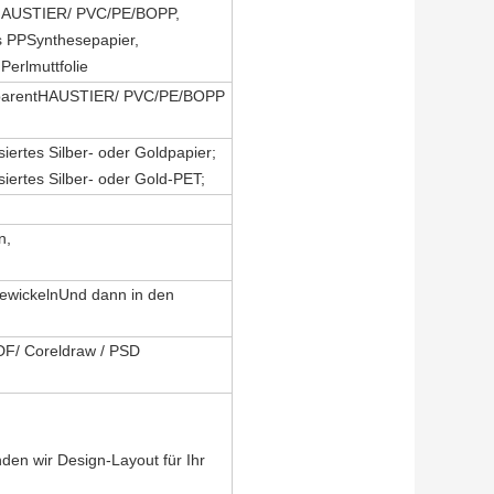
AUSTIER/
PVC/
P
E/BOPP
,
s PP
Synthesepapier,
Perlmuttfolie
parent
HAUSTIER/
PVC/
P
E/BOPP
isiertes Silber- oder Goldpapier;
isiertes Silber- oder Gold-PET;
n,
ie
wickeln
Und dann in den
DF/
Coreldraw
/
PSD
den wir Design-Layout für Ihr