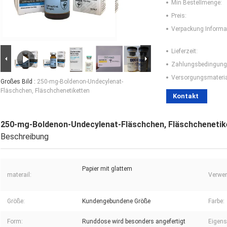
Min Bestellmenge:
Preis:
Verpackung Informa
Lieferzeit:
Zahlungsbedingung
Versorgungsmaterial
Großes Bild :
250-mg-Boldenon-Undecylenat-
Fläschchen, Fläschchenetiketten
Kontakt
250-mg-Boldenon-Undecylenat-Fläschchen, Fläschchenetik
Beschreibung
Papier mit glattem
materail:
Verwen
Größe:
Kundengebundene Größe
Farbe:
Form:
Runddose wird besonders angefertigt
Eigens