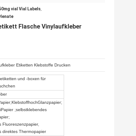
50mg vial Vial Labels
,
ylenate
ikett Flasche Vinylaufkleber
fkleber Etiketten Klebstoffe Drucken
etiketten und -boxen für
äschchen
eber
apier;Klebstoff
hoch
Glanzpapier;
i
Papier
;
selbstklebendes
pier;
s Fluoreszenzpapier,
s direktes Thermopapier