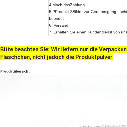
4
.
Mach das
Zahlung
5
.P
Produkt S
Bilder zur Genehmigung nacht
beendet
6. Versand
7. Erhalten Sie einen Kundendienst von un
Bitte beachten Sie: Wir liefern nur die Verpacku
Fläschchen, nicht jedoch die Produktpulver
,
Produktübersicht