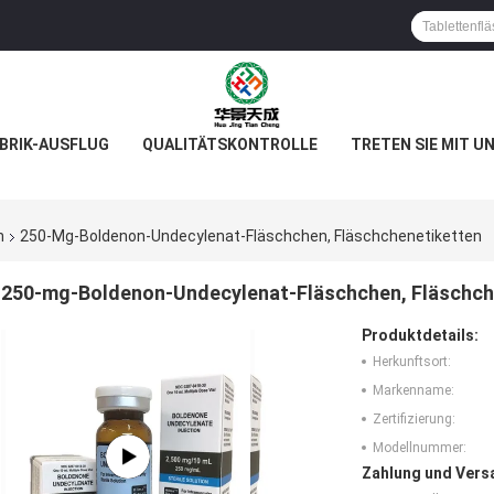
BRIK-AUSFLUG
QUALITÄTSKONTROLLE
TRETEN SIE MIT U
n
250-Mg-Boldenon-Undecylenat-Fläschchen, Fläschchenetiketten
250-mg-Boldenon-Undecylenat-Fläschchen, Fläschch
Produktdetails:
Herkunftsort:
Markenname:
Zertifizierung:
Modellnummer:
Zahlung und Vers