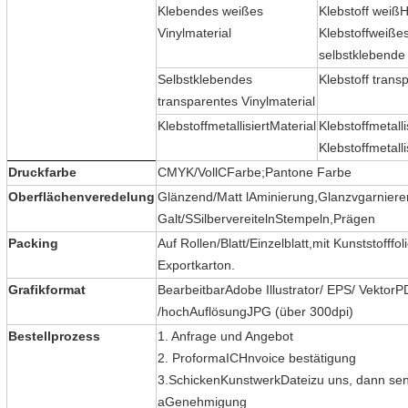
Klebendes weißes
Klebstoff weiß
H
Vinylmaterial
Klebstoff
weiße
selbstklebende 
Selbstklebendes
Klebstoff trans
transparentes Vinylmaterial
Klebstoff
metallisiert
Material
Klebstoff
metall
Klebstoff
metall
Druckfarbe
CMYK/Voll
C
Farbe;Pantone Farbe
Oberflächenveredelung
Glänzend/Matt
l
Aminierung,
Glanz
v
garniere
G
alt/
S
Silber
vereiteln
Stempeln
,Prägen
Pack
ing
Auf Rollen
/
Blatt
/
Einzelblatt
,
mit Kunststofffol
Exportkarton.
Grafikformat
Bearbeitbar
Adobe Illustrator/
EPS
/ Vektor
P
/
hoch
Auflösung
JPG (über 300
dpi
)
Bestellprozess
1. Anfrage und Angebot
2. Proforma
ICH
nvoice bestätigung
3.
Schicken
Kunstwerk
Datei
zu uns, dann sen
a
Genehmigung