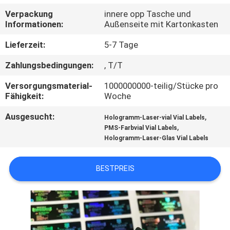
Verpackung
innere opp Tasche und
TRETEN
Informationen:
Außenseite mit Kartonkasten
SIE
Lieferzeit:
5-7 Tage
MIT
Zahlungsbedingungen:
, T/T
UNS
Versorgungsmaterial-
1000000000-teilig/Stücke pro
IN
Fähigkeit:
Woche
VERBINDUNG
Ausgesucht:
,
Hologramm-Laser-vial Vial Labels
,
PMS-Farbvial Vial Labels
Hologramm-Laser-Glas Vial Labels
NACHRICHTEN
BESTPREIS
FÄLLE
SITEMAP