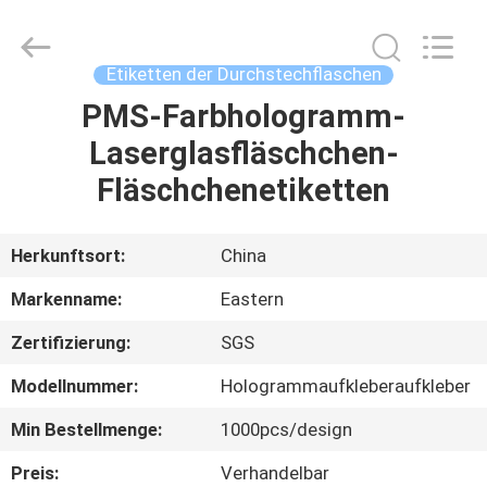
(Xiamen)
Industry
Co.,
Ltd.
All
Etiketten der Durchstechflaschen
Rights
Reserved.
PMS-Farbhologramm-
HAUS
Laserglasfläschchen-
PRODUKTE
Fläschchenetiketten
ÜBER
Herkunftsort:
China
UNS
Markenname:
Eastern
Zertifizierung:
SGS
FABRIK-
Modellnummer:
Hologrammaufkleberaufkleber
AUSFLUG
Min Bestellmenge:
1000pcs/design
QUALITÄTSKONTROLLE
Preis:
Verhandelbar