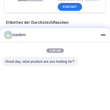
KONTAKT
Etiketten der Durchstechflaschen
Cialis Tadalafil 100mg für orale Anwendung Etiketten
eastern
SS-31 Festklebstoffetiketten Peptidflaschenetiketten
3:49 AM
Biomex-Laborarchiv-aufbauende kundengebundene Aufkleber
und Kästen glatt
Good day, what product are you looking for?
Beliebte Kategorien
Alle
Glasphiolen-
Etiketten Der 
Aufkleber
Durchstechflaschen
Aufkleber Der 
Kundenspezifische 
Phiolen-10mL
Phiolenaufkleber