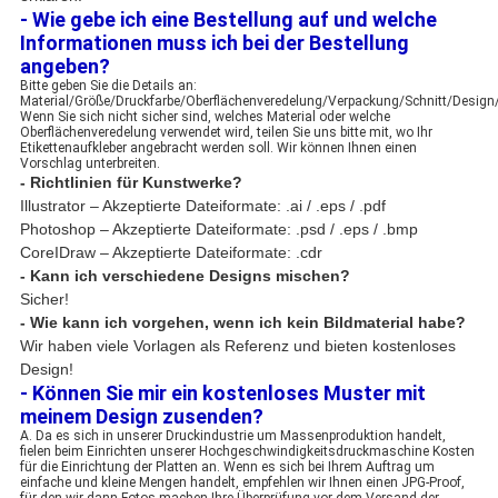
- Wie gebe ich eine Bestellung auf und welche
Informationen muss ich bei der Bestellung
angeben?
Bitte geben Sie die Details an:
Material/Größe/Druckfarbe/Oberflächenveredelung/Verpackung/Schnitt/Desi
Wenn Sie sich nicht sicher sind, welches Material oder welche
Oberflächenveredelung verwendet wird, teilen Sie uns bitte mit, wo Ihr
Etikettenaufkleber angebracht werden soll. Wir können Ihnen einen
Vorschlag unterbreiten.
- Richtlinien für Kunstwerke?
Illustrator – Akzeptierte Dateiformate: .ai / .eps / .pdf
Photoshop – Akzeptierte Dateiformate: .psd / .eps / .bmp
CoreIDraw – Akzeptierte Dateiformate: .cdr
- Kann ich verschiedene Designs mischen?
Sicher!
- Wie kann ich vorgehen, wenn ich kein Bildmaterial habe?
Wir haben viele Vorlagen als Referenz und bieten kostenloses
Design!
- Können Sie mir ein kostenloses Muster mit
meinem Design zusenden?
A. Da es sich in unserer Druckindustrie um Massenproduktion handelt,
fielen beim Einrichten unserer Hochgeschwindigkeitsdruckmaschine Kosten
für die Einrichtung der Platten an. Wenn es sich bei Ihrem Auftrag um
einfache und kleine Mengen handelt, empfehlen wir Ihnen einen JPG-Proof,