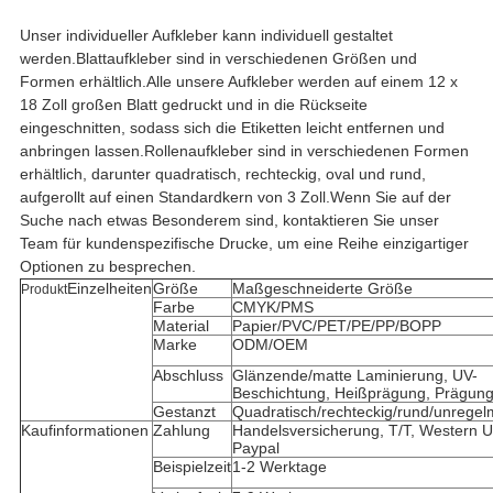
Unser individueller Aufkleber kann individuell gestaltet
werden.Blattaufkleber sind in verschiedenen Größen und
Formen erhältlich.Alle unsere Aufkleber werden auf einem 12 x
18 Zoll großen Blatt gedruckt und in die Rückseite
eingeschnitten, sodass sich die Etiketten leicht entfernen und
anbringen lassen.Rollenaufkleber sind in verschiedenen Formen
erhältlich, darunter quadratisch, rechteckig, oval und rund,
aufgerollt auf einen Standardkern von 3 Zoll.Wenn Sie auf der
Suche nach etwas Besonderem sind, kontaktieren Sie unser
Team für kundenspezifische Drucke, um eine Reihe einzigartiger
Optionen zu besprechen.
Einzelheiten
Größe
Maßgeschneiderte Größe
Produkt
Farbe
CMYK/PMS
Material
Papier/PVC/PET/PE/PP/BOPP
Marke
ODM/OEM
Abschluss
Glänzende/matte Laminierung, UV-
Beschichtung, Heißprägung, Prägun
Gestanzt
Quadratisch/rechteckig/rund/unrege
Kaufinformationen
Zahlung
Handelsversicherung, T/T, Western U
Paypal
Beispielzeit
1-2 Werktage