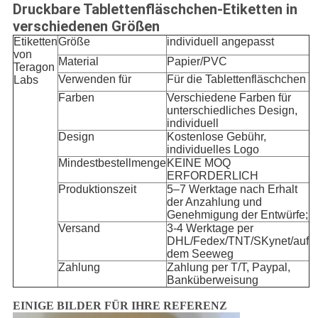
Druckbare Tablettenfläschchen-Etiketten in
verschiedenen Größen
Etiketten
Größe
individuell angepasst
von
Material
Papier/PVC
Teragon
Verwenden für
Für die Tablettenfläschchen
Labs
Farben
Verschiedene Farben für
unterschiedliches Design,
individuell
Design
Kostenlose Gebühr,
individuelles Logo
Mindestbestellmenge
KEINE MOQ
ERFORDERLICH
Produktionszeit
5–7 Werktage nach Erhalt
der Anzahlung und
Genehmigung der Entwürfe;
Versand
3-4 Werktage per
DHL/Fedex/TNT/SKynet/auf
dem Seeweg
Zahlung
Zahlung per T/T, Paypal,
Banküberweisung
EINIGE BILDER FÜR IHRE REFERENZ