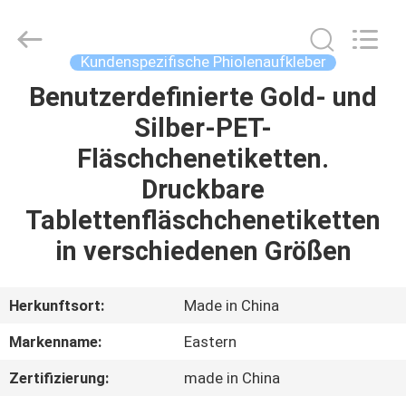
(Xiamen)
Industry
Co.,
Ltd.
All
Kundenspezifische Phiolenaufkleber
Rights
Reserved.
Benutzerdefinierte Gold- und
HAUS
Silber-PET-
PRODUKTE
Fläschchenetiketten.
Druckbare
ÜBER
Tablettenfläschchenetiketten
UNS
in verschiedenen Größen
FABRIK-
Herkunftsort:
Made in China
AUSFLUG
Markenname:
Eastern
Zertifizierung:
made in China
QUALITÄTSKONTROLLE