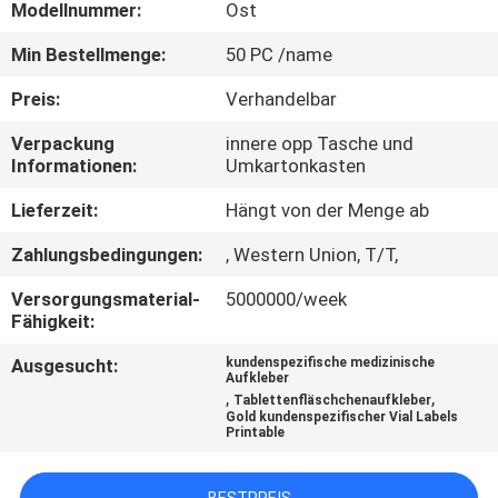
Modellnummer:
Ost
TRETEN
Min Bestellmenge:
50 PC /name
SIE
Preis:
Verhandelbar
MIT
Verpackung
innere opp Tasche und
UNS
Informationen:
Umkartonkasten
IN
Lieferzeit:
Hängt von der Menge ab
VERBINDUNG
Zahlungsbedingungen:
, Western Union, T/T,
Versorgungsmaterial-
5000000/week
NACHRICHTEN
Fähigkeit:
Ausgesucht:
kundenspezifische medizinische
FÄLLE
Aufkleber
,
,
Tablettenfläschchenaufkleber
Gold kundenspezifischer Vial Labels
Printable
SITEMAP