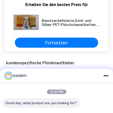
Erhalten Sie den besten Preis für
Benutzerdefinierte Gold- und
Silber-PET-Fläschchenetiketten.
Druckbare
Tablettenfläschchenetiketten in
verschiedenen Größen
Fortsetzen
kundenspezifische Phiolenaufkleber
Sus 250 10 ml Glasflaschen Etiketten
eastern
Aufkleber für 10 ml Flaschen
12:23 PM
HG H 100IU 10 FLAGEN Etiketten Somatropin 1
Durchstechflasche Etiketten Aufkleber Gold Logo
Good day, what product are you looking for?
Beliebte Kategorien
Alle