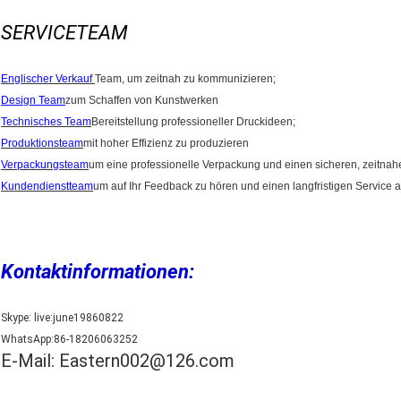
SERVICETEAM
Englischer Verkauf
Team, um zeitnah zu kommunizieren;
Design Team
zum Schaffen von Kunstwerken
Technisches Team
Bereitstellung professioneller Druckideen;
Produktionsteam
mit hoher Effizienz zu produzieren
Verpackungsteam
um eine professionelle Verpackung und einen sicheren, zeitnah
Kundendienstteam
um auf Ihr Feedback zu hören und einen langfristigen Service 
Kontaktinformationen:
Skype: live:june19860822
WhatsApp:86-18206063252
E-Mail: Eastern002@126.com