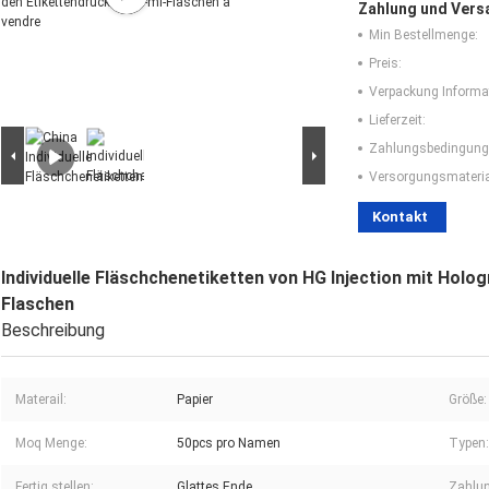
Zahlung und Vers
Min Bestellmenge:
Preis:
Verpackung Informa
Lieferzeit:
Zahlungsbedingung
Versorgungsmaterial
Kontakt
Individuelle Fläschchenetiketten von HG Injection mit Holo
Flaschen
Beschreibung
Materail:
Papier
Größe:
Moq Menge:
50pcs pro Namen
Typen:
Fertig stellen:
Glattes Ende
Zahlu