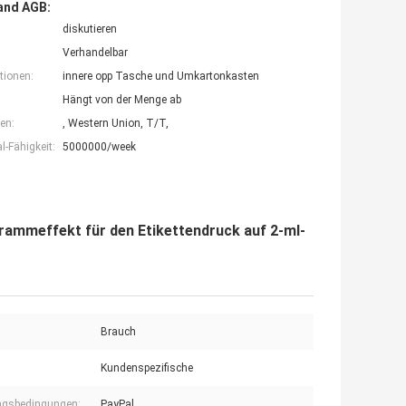
and AGB:
diskutieren
Verhandelbar
tionen:
innere opp Tasche und Umkartonkasten
Hängt von der Menge ab
en:
, Western Union, T/T,
-Fähigkeit:
5000000/week
grammeffekt für den Etikettendruck auf 2-ml-
Brauch
Kundenspezifische
ngsbedingungen:
PayPal