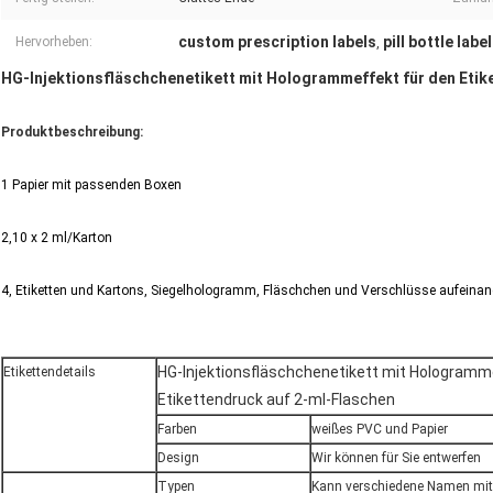
custom prescription labels
pill bottle label
Hervorheben:
,
HG-Injektionsfläschchenetikett mit Hologrammeffekt für den Etik
Produktbeschreibung:
1 Papier mit passenden Boxen
2,10 x 2 ml/Karton
4, Etiketten und Kartons, Siegelhologramm, Fläschchen und Verschlüsse aufeina
HG-Injektionsfläschchenetikett mit Hologramm
Etikettendetails
Etikettendruck auf 2-ml-Flaschen
Farben
weißes PVC und Papier
Design
Wir können für Sie entwerfen
Typen
Kann verschiedene Namen mit