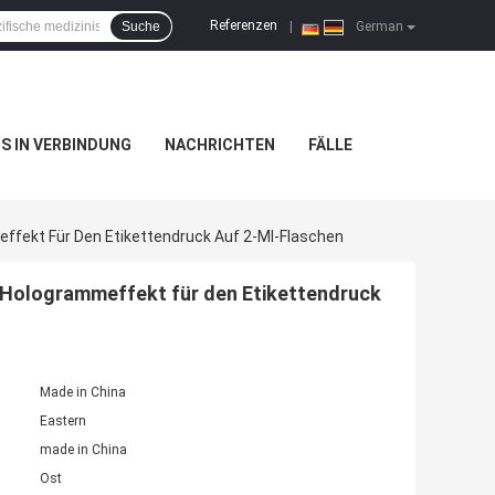
Referenzen
Suche
|
German
NS IN VERBINDUNG
NACHRICHTEN
FÄLLE
meffekt Für Den Etikettendruck Auf 2-Ml-Flaschen
it Hologrammeffekt für den Etikettendruck
Made in China
Eastern
made in China
Ost