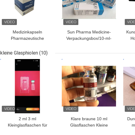
Medizinkapseln
Sun Pharma Medicine-
Kund
Pharmazeutische
Verpackungsbox/10-ml-
Ho
Verpackenkästen mit
Fläschchenboxen für das
Fl
CMYK-Drucklogo
Gesundheitswesen
Hoc
kleine Glasphiolen
(10)
BESTPREIS
BESTPREIS
BES
2 ml 3 ml
Klare braune 10 ml
Dur
Kleinglasflaschen für
Glasflaschen Kleine
m
Peptidpulver
Glasflaschen für