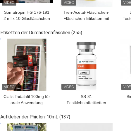
Somatropin HG 176-191
Tren-Acetat-Fläschchen-
2 ml x 10 Glasfläschchen
Fläschchen-Etiketten mit
Test
mit Etiketten
vollständiger Paer-
Anleitung
Etiketten der Durchstechflaschen
(255)
BESTPREIS
BESTPREIS
BES
Cialis Tadalafil 100mg für
SS-31
Bi
orale Anwendung
Festklebstoffetiketten
Etiketten
Peptidflaschenetiketten
k
Au
Aufkleber der Phiolen-10mL
(137)
BESTPREIS
BESTPREIS
BES