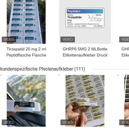
Tirzepatid 20 mg 2 ml
GHRP6 5MG 2 MLBottle
GHR
Peptidflasche Flasche
Etikettenaufkleber Druck
Etik
Aufkleber
für Peptidpulveretiketten
für 
kundenspezifische Phiolenaufkleber
(111)
BESTPREIS
BESTPREIS
BES