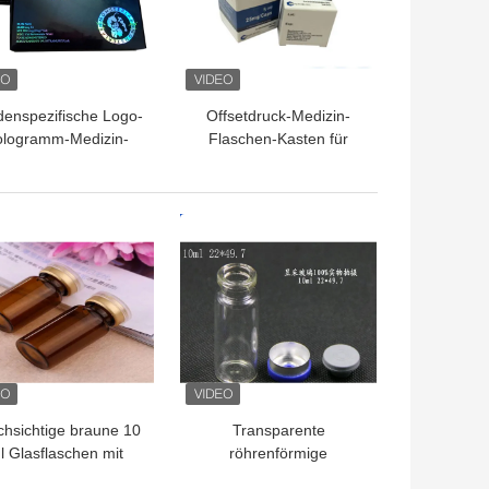
enspezifische Logo-
Offsetdruck-Medizin-
logramm-Medizin-
Flaschen-Kasten für
aschen-Kästen mit
Vitamin D lässt weiche
hglanz-Laminierung
Kapseln fallen
TPREIS
BESTPREIS
chsichtige braune 10
Transparente
l Glasflaschen mit
röhrenförmige
Kappen und
Glasfläschchen / kleine