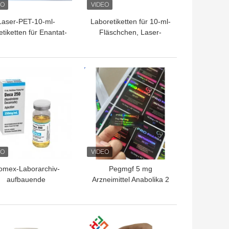
Laser-PET-10-ml-
Laboretiketten für 10-ml-
etiketten für Enantat-
Fläschchen, Laser-
Glasfläschchen
Pharma-
Vinyletikettenaufkleber
mit Hologrammeffekt
TPREIS
BESTPREIS
omex-Laborarchiv-
Pegmgf 5 mg
aufbauende
Arzneimittel Anabolika 2
undengebundene
ml Durchstechflasche
fkleber und Kästen
Laseretiketten
glatt
TPREIS
BESTPREIS