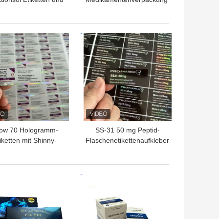
erpackungen 10 ml
Matte Lamination
urchstechflasche
packung aus Papier
TPREIS
BESTPREIS
ow 70 Hologramm-
SS-31 50 mg Peptid-
iketten mit Shinny-
Flaschenetikettenaufkleber
Effekt für 3-ml-
Peptidfläschchen
TPREIS
BESTPREIS