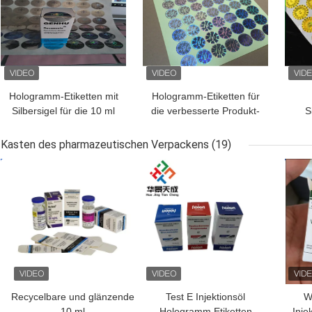
Hologramm-Etiketten mit
Hologramm-Etiketten für
Silbersigel für die 10 ml
die verbesserte Produkt-
S
Fläschchen oder Kisten
Authentifizierung
Hol
Kasten des pharmazeutischen Verpackens
(19)
BESTPREIS
BESTPREIS
BES
Recycelbare und glänzende
Test E Injektionsöl
W
10 ml
Hologramm Etiketten
Inje