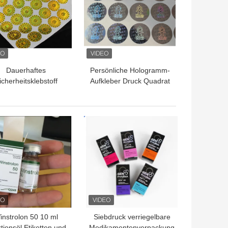
Dauerhaftes
Persönliche Hologramm-
icherheitsklebstoff
Aufkleber Druck Quadrat
ogrammaufkleber UV-
Sicherheitsetikett für
Druck
einen verbesserten
Schutz
TPREIS
BESTPREIS
instrolon 50 10 ml
Siebdruck verriegelbare
ktionsöl Etiketten und
Medikamentenverpackung