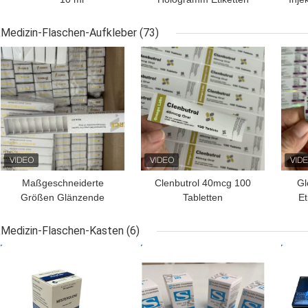
Fläschchenkartonverpackung
und Schachteln 10 ml
V
für Arzneimittel
Durchstechflasche
D
Medizin-Flaschen-Aufkleber
(73)
Schachtel
Ver
BESTPREIS
BESTPREIS
BES
Papierverpackung
Maßgeschneiderte
Clenbutrol 40mcg 100
Gl
Größen Glänzende
Tabletten
Et
Oberfläche Wasserdichte
kundenspezifisches
Peptidflasche Schachtel
Design PVC Material
Medizin-Flaschen-Kasten
(6)
für 10 Flaschen 3 ml
Etiketten
BESTPREIS
BESTPREIS
BES
Trockenpulver