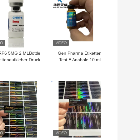
P6 5MG 2 MLBottle
Gen Pharma Etiketten
ettenaufkleber Druck
Test E Anabole 10 ml
Peptidpulveretiketten
injizierbare Öletiketten
TPREIS
BESTPREIS