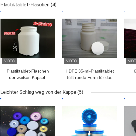
Injektionsflüssiges Öl
Ve
Plastiktablet-Flaschen
(4)
S
BESTPREIS
BESTPREIS
BES
Plastiktablet-Flaschen
HDPE 35-ml-Plastiktablet
6
der weißen Kapsel-
füllt runde Form für das
200ml für Gesundheits-
Medizin-Verpacken ab
Medizin-Produkt
Plas
Leichter Schlag weg von der Kappe
(5)
BESTPREIS
BESTPREIS
BES