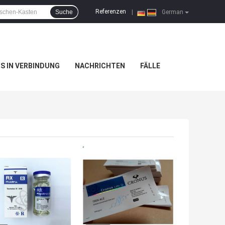
Referenzen
Suche
|
German
NS IN VERBINDUNG
NACHRICHTEN
FÄLLE
TPREIS
BESTPREIS