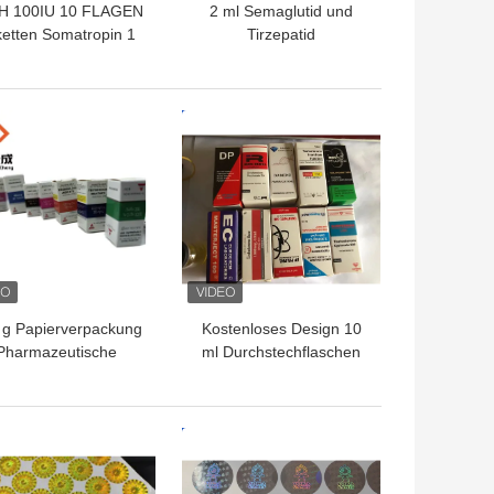
H 100IU 10 FLAGEN
2 ml Semaglutid und
ketten Somatropin 1
Tirzepatid
urchstechflasche
Fläschenaufkleber für
ketten Aufkleber Gold
die Peptidlagerung in
Logo
PAPER/PET/PVC
TPREIS
BESTPREIS
 g Papierverpackung
Kostenloses Design 10
Pharmazeutische
ml Durchstechflaschen
Glasflaschen Box
für Steroid Test Cyp
dybuilding Druck 10
Durchstechflaschen
l Etiketten Boxen
Verpackung
TPREIS
BESTPREIS