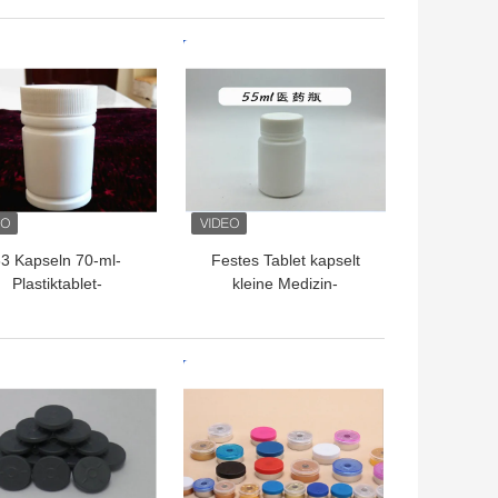
rschlüssen für das
Glasflaschen für
teroid-Injektionsöl
Flüssigkeitsfläschchen
TPREIS
BESTPREIS
3 Kapseln 70-ml-
Festes Tablet kapselt
Plastiktablet-
kleine Medizin-
Flaschen/weiße
Flasche/pharmazeutische
tikflaschen-Besetzer-
Plastikflaschen ein
Beweis-Kappe
TPREIS
BESTPREIS