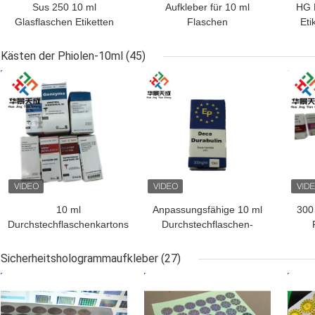
Sus 250 10 ml
Aufkleber für 10 ml
HG 
Glasflaschen Etiketten
Flaschen
Eti
D
Eti
Kästen der Phiolen-10ml
(45)
BESTPREIS
BESTPREIS
BES
10 ml
Anpassungsfähige 10 ml
300
Durchstechflaschenkartons
Durchstechflaschen-
mit CMYK/Pantone-Druck
Boxen Papier glänzende
aus Apothekenpapier
Veredelung für Steroid-
Bo
Sicherheitshologrammaufkleber
(27)
Deka-Flaschen
m
BESTPREIS
BESTPREIS
BES
Verpackung