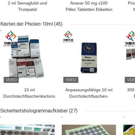
2 ml Semaglutid und
Anavar 50 mg x100
Pri
Tirzepatid
Pillen Tabletten Etiketten
f
Fläschenaufkleber für
Laser PET Aufkleber U
die Peptidlagerung in
FOR Aluminium Zip Lock
Kästen der Phiolen-10ml
(45)
PAPER/PET/PVC
Taschen
BESTPREIS
BESTPREIS
BES
10 ml
Anpassungsfähige 10 ml
300
Durchstechflaschenkartons
Durchstechflaschen-
mit CMYK/Pantone-Druck
Boxen Papier glänzende
aus Apothekenpapier
Veredelung für Steroid-
Bo
Sicherheitshologrammaufkleber
(27)
Deka-Flaschen
m
BESTPREIS
BESTPREIS
BES
Verpackung