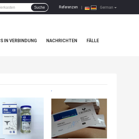
Referenzen
Suche
|
German
NS IN VERBINDUNG
NACHRICHTEN
FÄLLE
TPREIS
BESTPREIS