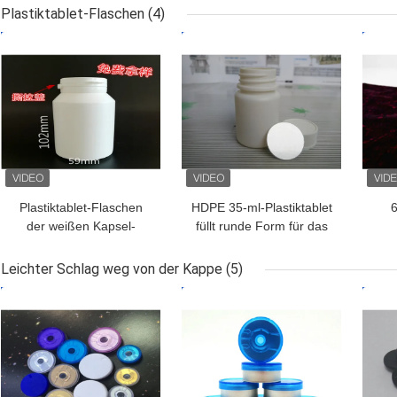
Injektionsflüssiges Öl
Verschlüssen für das
Plastiktablet-Flaschen
(4)
Steroid-Injektionsöl
Flü
BESTPREIS
BESTPREIS
BES
Plastiktablet-Flaschen
HDPE 35-ml-Plastiktablet
6
der weißen Kapsel-
füllt runde Form für das
200ml für Gesundheits-
Medizin-Verpacken ab
Medizin-Produkt
Plas
Leichter Schlag weg von der Kappe
(5)
BESTPREIS
BESTPREIS
BES