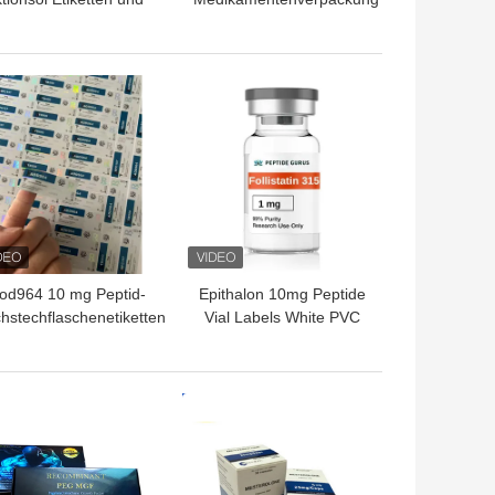
erpackungen 10 ml
Matte Lamination
urchstechflasche
packung aus Papier
TPREIS
BESTPREIS
od964 10 mg Peptid-
Epithalon 10mg Peptide
hstechflaschenetiketten
Vial Labels White PVC
T Laser-Materail 2 ml
Materail 2ml Vial Labels
hstechflaschenetiketten
TPREIS
BESTPREIS