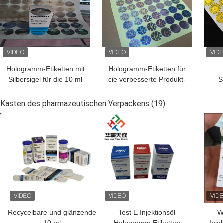
Hologramm-Etiketten mit
Hologramm-Etiketten für
Silbersigel für die 10 ml
die verbesserte Produkt-
S
Fläschchen oder Kisten
Authentifizierung
Hol
Kasten des pharmazeutischen Verpackens
(19)
BESTPREIS
BESTPREIS
BES
Recycelbare und glänzende
Test E Injektionsöl
W
10 ml
Hologramm Etiketten
Inje