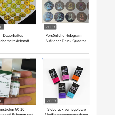
Dauerhaftes
Persönliche Hologramm-
icherheitsklebstoff
Aufkleber Druck Quadrat
ogrammaufkleber UV-
Sicherheitsetikett für
Druck
einen verbesserten
Schutz
TPREIS
BESTPREIS
instrolon 50 10 ml
Siebdruck verriegelbare
ktionsöl Etiketten und
Medikamentenverpackung