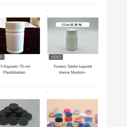
Glasflaschen für
Versiegelung der
ssigkeitsfläschchen
Fläschchen-Injektion
TPREIS
BESTPREIS
3 Kapseln 70-ml-
Festes Tablet kapselt
Plastiktablet-
kleine Medizin-
Flaschen/weiße
Flasche/pharmazeutische
tikflaschen-Besetzer-
Plastikflaschen ein
Beweis-Kappe
TPREIS
BESTPREIS