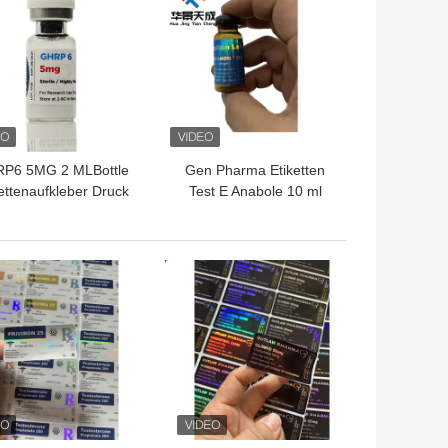
P6 5MG 2 MLBottle
Gen Pharma Etiketten
ettenaufkleber Druck
Test E Anabole 10 ml
Peptidpulveretiketten
injizierbare Öletiketten
TPREIS
BESTPREIS