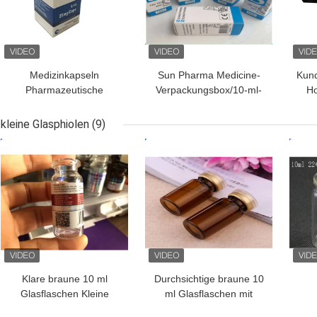
Medizinkapseln
Sun Pharma Medicine-
Kund
Pharmazeutische
Verpackungsbox/10-ml-
Ho
Verpackenkästen mit
Fläschchenboxen für das
Fl
CMYK-Drucklogo
Gesundheitswesen
Hoc
kleine Glasphiolen
(9)
BESTPREIS
BESTPREIS
BES
Klare braune 10 ml
Durchsichtige braune 10
Glasflaschen Kleine
ml Glasflaschen mit
Glasflaschen für
Kappen und
Gla