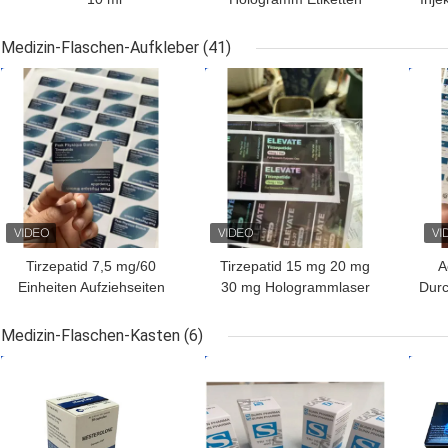
Fläschchenkartonverpackung
und Schachteln 10 ml
V
für Arzneimittel
Durchstechflasche
D
Medizin-Flaschen-Aufkleber
(41)
Schachtel
Ver
BESTPREIS
BESTPREIS
BES
Papierverpackung
Tirzepatid 7,5 mg/60
Tirzepatid 15 mg 20 mg
A
Einheiten Aufziehseiten
30 mg Hologrammlaser
Durc
Druck auf Etiketten von
PET Kleinglasflaschen
PE
Mehrfachdosenflaschen
Etiketten
Durc
Medizin-Flaschen-Kasten
(6)
BESTPREIS
BESTPREIS
BES