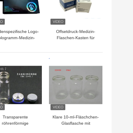
enspezifische Logo-
Offsetdruck-Medizin-
logramm-Medizin-
Flaschen-Kasten für
aschen-Kästen mit
Vitamin D lässt weiche
hglanz-Laminierung
Kapseln fallen
TPREIS
BESTPREIS
Transparente
Klare 10-ml-Fläschchen-
röhrenförmige
Glasflasche mit
sfläschchen / kleine
Gummistopfen zur