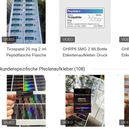
Tirzepatid 20 mg 2 ml
GHRP6 5MG 2 MLBottle
GHR
Peptidflasche Flasche
Etikettenaufkleber Druck
Etik
Aufkleber
für Peptidpulveretiketten
für 
kundenspezifische Phiolenaufkleber
(108)
BESTPREIS
BESTPREIS
BES