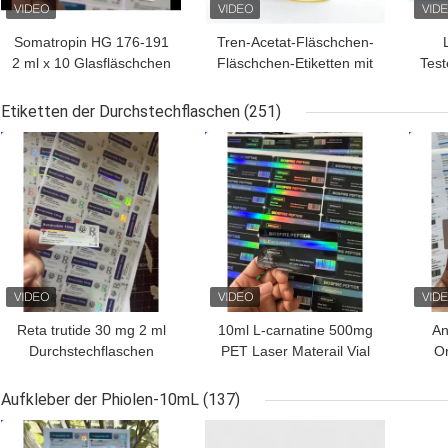
Somatropin HG 176-191
Tren-Acetat-Fläschchen-
2 ml x 10 Glasfläschchen
Fläschchen-Etiketten mit
Test
mit Etiketten
vollständiger Paer-
Anleitung
Etiketten der Durchstechflaschen
(251)
BESTPREIS
BESTPREIS
BES
Reta trutide 30 mg 2 ml
10ml L-carnatine 500mg
An
Durchstechflaschen
PET Laser Materail Vial
Or
Etiketten für subkutane
Labels
mat
Injektion
Aufkleber der Phiolen-10mL
(137)
BESTPREIS
BESTPREIS
BES