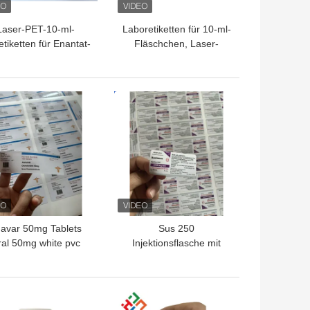
Laser-PET-10-ml-
Laboretiketten für 10-ml-
etiketten für Enantat-
Fläschchen, Laser-
Glasfläschchen
Pharma-
Vinyletikettenaufkleber
mit Hologrammeffekt
TPREIS
BESTPREIS
avar 50mg Tablets
Sus 250
al 50mg white pvc
Injektionsflasche mit
erail Plastic Bottles
Steroiden
Labels
TPREIS
BESTPREIS