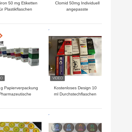
viron 50 mg Etiketten
Clomid 50mg Individuell
ür Plastikflaschen
angepasste
Kunststoffflaschenetiketten,
Fläschchenetiketten mit
schwarzem Hintergrund
TPREIS
BESTPREIS
und Laserwortdruck
 g Papierverpackung
Kostenloses Design 10
Pharmazeutische
ml Durchstechflaschen
Glasflaschen Box
für Steroid Test Cyp
dybuilding Druck 10
Durchstechflaschen
l Etiketten Boxen
Verpackung
TPREIS
BESTPREIS