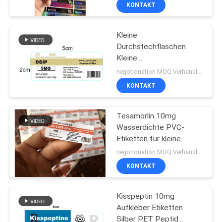
KONTAKT
TRETEN
Kleine
SIE
139
Durchstechflaschen
MIT
Kleine
Aufkleber der
UNS
Durchstechflaschen
negotionation MOQ:Verhandlung
Phiolen-10mL
IN
KONTAKT
VERBINDUNG
Tesamorlin 10mg
Wasserdichte PVC-
NACHRICHTEN
Etiketten für kleine
111
Durchstechflaschen
negotionation MOQ:Verhandlung
kundenspezifische
FÄLLE
KONTAKT
Phiolenaufkleber
Kisspeptin 10mg
SITEMAP
Aufkleber Etiketten
Silber PET Peptid