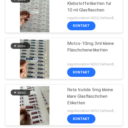
Klebstoffetiketten für
10 ml Glasflaschen
19
negotionation MOQ:Verhandlung
Kasten des
KONTAKT
pharmazeutischen
Motcs-10mg 3ml kleine
Verpackens
Fläschchenetiketten
negotionation MOQ:Verhandlung
KONTAKT
73
Medizin-Flaschen-
Reta trutide 5mg kleine
klare Glasfläschchen
Aufkleber
Etiketten
negotionation MOQ:Verhandlung
KONTAKT