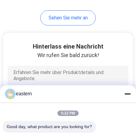
6
Sehen Sie mehr an
Medizin-Flaschen-
Kasten
Hinterlass eine Nachricht
Wir rufen Sie bald zurück!
10
kleine Glasphiolen
eastern
5:22 PM
Good day, what product are you looking for?