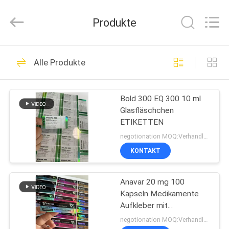
(Xiamen)
Industry
Co.,
Produkte
Ltd.
All
Rights
Reserved.
HAUS
335
Alle Produkte
Glasphiolen-
PRODUKTE
Aufkleber
Bold 300 EQ 300 10 ml
Glasfläschchen
ÜBER
ETIKETTEN
UNS
negotionation MOQ:Verhandlung
KONTAKT
256
FABRIK-
Etiketten der
Anavar 20 mg 100
AUSFLUG
Kapseln Medikamente
Durchstechflaschen
Aufkleber mit
QUALITÄTSKONTROLLE
Laserwirkung
negotionation MOQ:Verhandlung