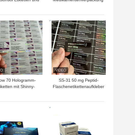
erpackungen 10 ml
Matte Lamination
urchstechflasche
packung aus Papier
TPREIS
BESTPREIS
ow 70 Hologramm-
SS-31 50 mg Peptid-
iketten mit Shinny-
Flaschenetikettenaufkleber
Effekt für 3-ml-
Peptidfläschchen
TPREIS
BESTPREIS