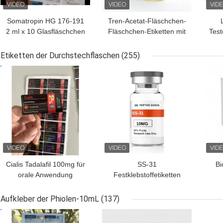
Somatropin HG 176-191
Tren-Acetat-Fläschchen-
2 ml x 10 Glasfläschchen
Fläschchen-Etiketten mit
Test
mit Etiketten
vollständiger Paer-
Anleitung
Etiketten der Durchstechflaschen
(255)
BESTPREIS
BESTPREIS
BES
Cialis Tadalafil 100mg für
SS-31
Bi
orale Anwendung
Festklebstoffetiketten
Etiketten
Peptidflaschenetiketten
k
Au
Aufkleber der Phiolen-10mL
(137)
BESTPREIS
BESTPREIS
BES