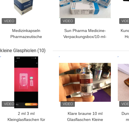
Medizinkapseln
Sun Pharma Medicine-
Kund
Pharmazeutische
Verpackungsbox/10-ml-
Ho
Verpackenkästen mit
Fläschchenboxen für das
Fl
CMYK-Drucklogo
Gesundheitswesen
Hoc
kleine Glasphiolen
(10)
BESTPREIS
BESTPREIS
BES
2 ml 3 ml
Klare braune 10 ml
Dur
Kleinglasflaschen für
Glasflaschen Kleine
m
Peptidpulver
Glasflaschen für