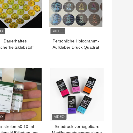
Dauerhaftes
Persönliche Hologramm-
icherheitsklebstoff
Aufkleber Druck Quadrat
ogrammaufkleber UV-
Sicherheitsetikett für
Druck
einen verbesserten
Schutz
TPREIS
BESTPREIS
instrolon 50 10 ml
Siebdruck verriegelbare
ktionsöl Etiketten und
Medikamentenverpackung