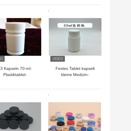
rschlüssen für das
Glasflaschen für
teroid-Injektionsöl
Flüssigkeitsfläschchen
TPREIS
BESTPREIS
3 Kapseln 70-ml-
Festes Tablet kapselt
Plastiktablet-
kleine Medizin-
Flaschen/weiße
Flasche/pharmazeutische
tikflaschen-Besetzer-
Plastikflaschen ein
Beweis-Kappe
TPREIS
BESTPREIS