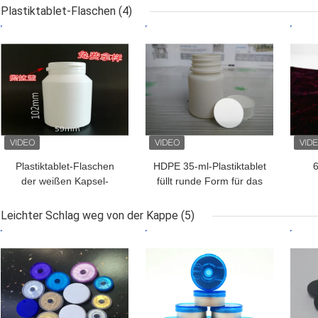
Injektionsflüssiges Öl
Ve
Plastiktablet-Flaschen
(4)
S
BESTPREIS
BESTPREIS
BES
Plastiktablet-Flaschen
HDPE 35-ml-Plastiktablet
6
der weißen Kapsel-
füllt runde Form für das
200ml für Gesundheits-
Medizin-Verpacken ab
Medizin-Produkt
Plas
Leichter Schlag weg von der Kappe
(5)
BESTPREIS
BESTPREIS
BES