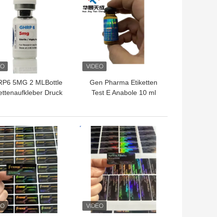
P6 5MG 2 MLBottle
Gen Pharma Etiketten
ettenaufkleber Druck
Test E Anabole 10 ml
Peptidpulveretiketten
injizierbare Öletiketten
TPREIS
BESTPREIS