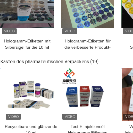
Hologramm-Etiketten mit
Hologramm-Etiketten für
Silbersigel für die 10 ml
die verbesserte Produkt-
S
Fläschchen oder Kisten
Authentifizierung
Hol
Kasten des pharmazeutischen Verpackens
(19)
BESTPREIS
BESTPREIS
BES
Recycelbare und glänzende
Test E Injektionsöl
W
10 ml
Hologramm Etiketten
Inje