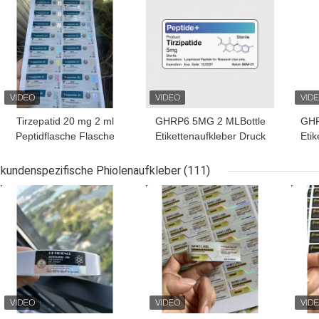
Tirzepatid 20 mg 2 ml
GHRP6 5MG 2 MLBottle
GHR
Peptidflasche Flasche
Etikettenaufkleber Druck
Etik
Aufkleber
für Peptidpulveretiketten
für 
kundenspezifische Phiolenaufkleber
(111)
BESTPREIS
BESTPREIS
BES