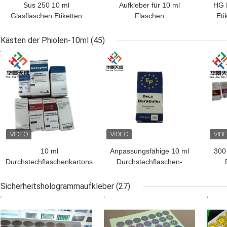
Sus 250 10 ml
Aufkleber für 10 ml
HG 
Glasflaschen Etiketten
Flaschen
Eti
D
Eti
Kästen der Phiolen-10ml
(45)
BESTPREIS
BESTPREIS
BES
10 ml
Anpassungsfähige 10 ml
300
Durchstechflaschenkartons
Durchstechflaschen-
mit CMYK/Pantone-Druck
Boxen Papier glänzende
aus Apothekenpapier
Veredelung für Steroid-
Bo
Sicherheitshologrammaufkleber
(27)
Deka-Flaschen
m
BESTPREIS
BESTPREIS
BES
Verpackung