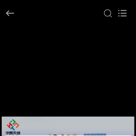
(Xiamen)
Industry
Co.,
Ltd.
All
Rights
Reserved.
HAUS
PRODUKTE
ÜBER
UNS
FABRIK-
AUSFLUG
QUALITÄTSKONTROLLE