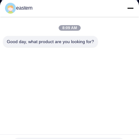
eastern
TRETEN
SIE
8:09 AM
MIT
Good day, what product are you looking for?
UNS
IN
VERBINDUNG
NACHRICHTEN
FÄLLE
SITEMAP
Rollen Sie glänzende holografische selbstklebende
Laseretiketten für Fläschchen-Injektionsfläschchen