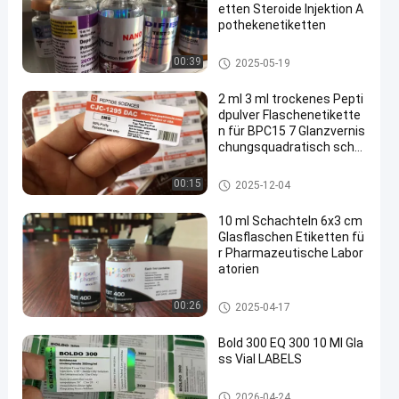
etten Steroide Injektion A
pothekenetiketten
Aufkleber der Phiolen-10mL
00:39
2025-05-19
2 ml 3 ml trockenes Pepti
dpulver Flaschenetikette
n für BPC15 7 Glanzvernis
chungsquadratisch schar
f jede Form
Glasphiolen-Aufkleber
00:15
2025-12-04
10 ml Schachteln 6x3 cm
Glasflaschen Etiketten fü
r Pharmazeutische Labor
atorien
Glasphiolen-Aufkleber
00:26
2025-04-17
Bold 300 EQ 300 10 Ml Gla
ss Vial LABELS
Glasphiolen-Aufkleber
2026-04-24