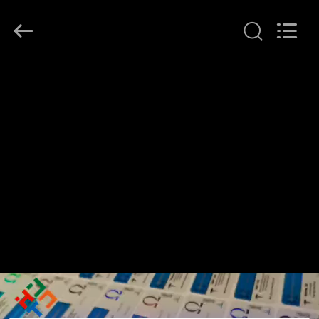
(Xiamen)
Industry
Co.,
Ltd.
All
Rights
Reserved.
HAUS
PRODUKTE
ÜBER
UNS
FABRIK-
AUSFLUG
QUALITÄTSKONTROLLE