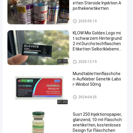
etten Steroide Injektion A
pothekenetiketten
Aufkleber der Phiolen-10mL
00:39
2025-05-19
KLOW Mix Goldes Logo mi
t schwarzem Hintergrund
2 ml Durchstechflaschen
Etiketten Selbstklebemit
tel
Etiketten der Durchstechflasch
01:38
2025-12-19
en
Mundtablettenfläschche
n-Aufkleber Genetik-Labo
r-Winibol 50mg
Etiketten der Durchstechflasch
2024-04-25
en
01:00
Sust 250 Injektionspapier,
glänzend, 10-ml-Fläschch
enetiketten, kostenloses
Design für Fläschchen