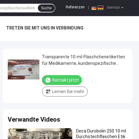
Referenzen
|
German
Suche
TRETEN SIE MIT UNS IN VERBINDUNG
Transparente 10-ml-Fläschchenetiketten
für Medikamente, kundenspezifische
Glasflaschenaufkleber für Fläschchen
Kontakt jetzt
Lernen Sie mehr
Verwandte Videos
Deca Durobolin 250 10 ml
Durchstechflaschen Etik