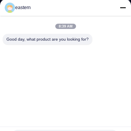
eastern
TRETEN
SIE
8:39 AM
MIT
Good day, what product are you looking for?
UNS
IN
VERBINDUNG
NACHRICHTEN
FÄLLE
SITEMAP
Wasserdichte Etiketten für pharmazeutische Fläschchen,
PET-Material, matte Laminierung