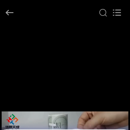
(Xiamen)
Industry
Co.,
Ltd.
All
Rights
Reserved.
HAUS
PRODUKTE
ÜBER
UNS
FABRIK-
AUSFLUG
QUALITÄTSKONTROLLE