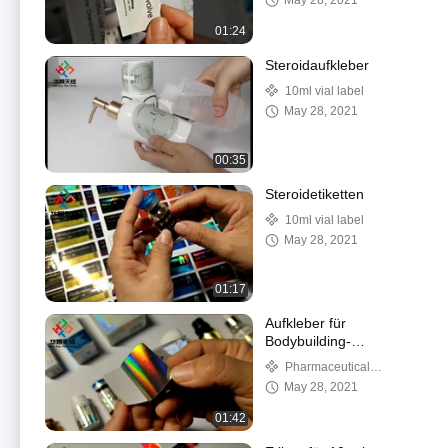
May 28, 2021
01:24
Steroidaufkleber
10ml vial label
May 28, 2021
00:35
Steroidetiketten
10ml vial label
May 28, 2021
01:17
Aufkleber für
Bodybuilding-
Fläschchen
Pharmaceutical
packaging
May 28, 2021
01:42