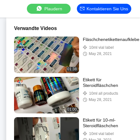
Plaudern
Kontaktieren Sie Uns
Verwandte Videos
Fläschchenetikettenaufklebe
10ml vial label
May 28, 2021
01:38
Etikett für
Steroidfläschchen
10ml all products
May 28, 2021
01:00
Etikett für 10-ml-
Steroidfläschchen
10ml vial label