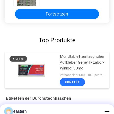
Fortsetzen
Top Produkte
Mundtablettenfläschchen-
Aufkleber Genetik-Labor-
Winibol 50mg
Verhandelbar MOQ:1000pcs/design
KONTAKT
Etiketten der Durchstechflaschen
Cialis Tadalafil 100mg für orale Anwendung Etiketten
eastern