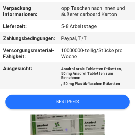
Verpackung
opp Taschen nach innen und
TRETEN
Informationen:
äußerer carboard Karton
SIE
Lieferzeit:
5-8 Arbeitstage
MIT
Zahlungsbedingungen:
Paypal, T/T
UNS
Versorgungsmaterial-
10000000-teilig/Stücke pro
IN
Fähigkeit:
Woche
VERBINDUNG
Ausgesucht:
,
Anadrol orale Tabletten Etiketten
50 mg Anadrol Tabletten zum
Einnehmen
NACHRICHTEN
,
50 mg Plastikflaschen Etiketten
FÄLLE
BESTPREIS
SITEMAP