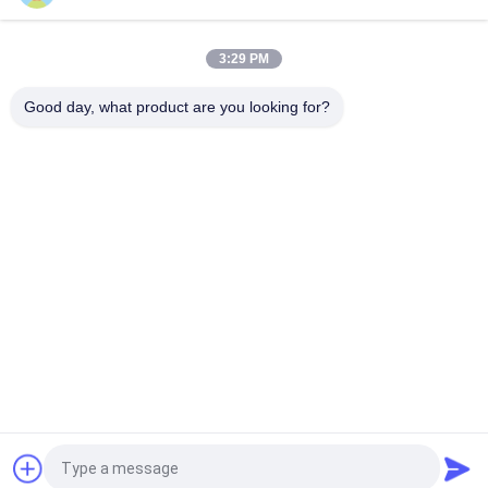
SS-31 Festklebstoffetiketten Peptidflaschenetiketten
3:29 PM
Biomex-Laborarchiv-aufbauende kundengebundene Aufkleber
und Kästen glatt
Good day, what product are you looking for?
Beliebte Kategorien
Alle
Glasphiolen-
Etiketten Der 
Aufkleber
Durchstechflaschen
Aufkleber Der 
Kundenspezifische 
Phiolen-10mL
Phiolenaufkleber
Kästen Der Phiolen-
Sicherheitshologrammaufk
10ml
Kasten Des 
Medizin-Flaschen-
Pharmazeutischen 
Aufkleber
Verpackens
Fordern Sie ein Angebot