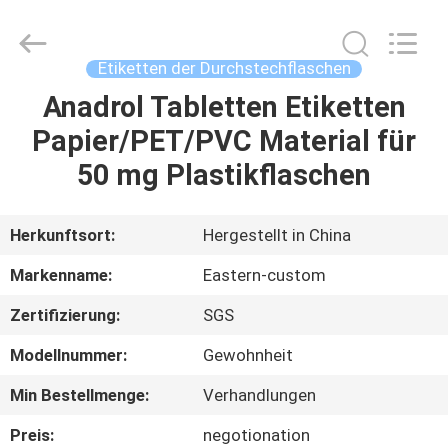
(Xiamen)
Industry
Co.,
Ltd.
All
Etiketten der Durchstechflaschen
Rights
Reserved.
Anadrol Tabletten Etiketten
HAUS
Papier/PET/PVC Material für
PRODUKTE
50 mg Plastikflaschen
ÜBER
Herkunftsort:
Hergestellt in China
UNS
Markenname:
Eastern-custom
Zertifizierung:
SGS
FABRIK-
Modellnummer:
Gewohnheit
AUSFLUG
Min Bestellmenge:
Verhandlungen
QUALITÄTSKONTROLLE
Preis:
negotionation