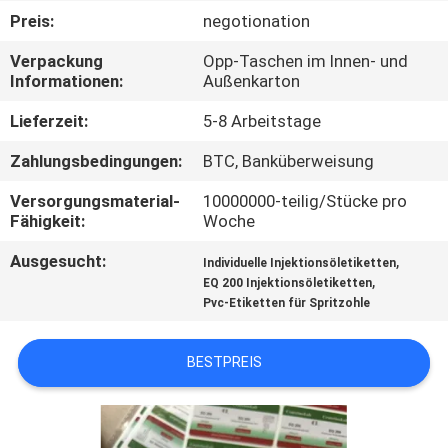
Preis:
negotionation
TRETEN
Verpackung
Opp-Taschen im Innen- und
SIE
Informationen:
Außenkarton
MIT
Lieferzeit:
5-8 Arbeitstage
UNS
Zahlungsbedingungen:
BTC, Banküberweisung
IN
Versorgungsmaterial-
10000000-teilig/Stücke pro
VERBINDUNG
Fähigkeit:
Woche
Ausgesucht:
,
Individuelle Injektionsöletiketten
NACHRICHTEN
,
EQ 200 Injektionsöletiketten
Pvc-Etiketten für Spritzohle
FÄLLE
BESTPREIS
SITEMAP