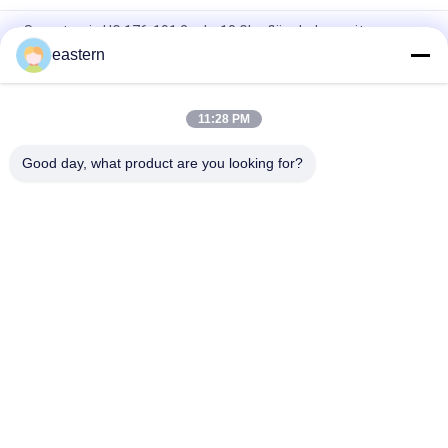
Somatropin HG 176-191 2 ml x 10 Glasfläschchen mit
Etiketten
eastern
Tren-Acetat-Fläschchen-Fläschchen-Etiketten mit
vollständiger Paer-Anleitung
11:28 PM
Laser-PET-10-ml-Testetiketten für Enantat-Glasfläschchen
Good day, what product are you looking for?
Beliebte Kategorien
Alle
Glasphiolen-
Etiketten Der 
Aufkleber
Durchstechflaschen
Aufkleber Der 
Kundenspezifische 
Phiolen-10mL
Phiolenaufkleber
Kästen Der Phiolen-
Sicherheitshologrammaufk
10ml
Kasten Des 
Medizin-Flaschen-