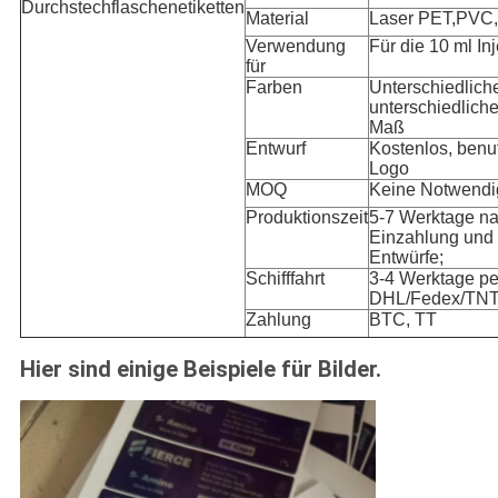
Durchstechflaschenetiketten
Material
Laser PET,PVC,
Verwendung
Für die 10 ml In
für
Farben
Unterschiedlich
unterschiedlich
Maß
Entwurf
Kostenlos, benut
Logo
MOQ
Keine Notwendig
Produktionszeit
5-7 Werktage n
Einzahlung und
Entwürfe;
Schifffahrt
3-4 Werktage pe
DHL/Fedex/TNT/
Zahlung
BTC, TT
Hier sind einige Beispiele für Bilder.