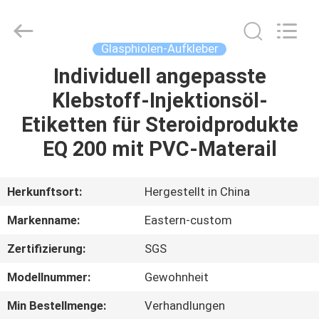
(Xiamen)
Industry
Co.,
Ltd.
All
Glasphiolen-Aufkleber
Rights
Reserved.
Individuell angepasste
HAUS
Klebstoff-Injektionsöl-
PRODUKTE
Etiketten für Steroidprodukte
EQ 200 mit PVC-Materail
ÜBER
UNS
Herkunftsort:
Hergestellt in China
Markenname:
Eastern-custom
FABRIK-
Zertifizierung:
SGS
AUSFLUG
Modellnummer:
Gewohnheit
QUALITÄTSKONTROLLE
Min Bestellmenge:
Verhandlungen