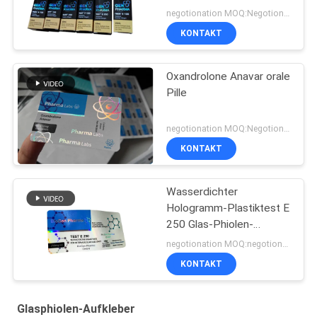
pharmazeutische
negotionation MOQ:Negotionation
Verpacken druckt
KONTAKT
Oxandrolone Anavar orale
Pille
negotionation MOQ:Negotionation
KONTAKT
Wasserdichter
Hologramm-Plastiktest E
250 Glas-Phiolen-
Aufkleber
negotionation MOQ:negotionation
KONTAKT
Glasphiolen-Aufkleber