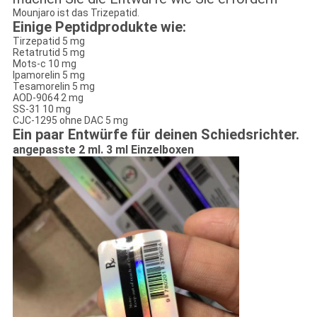
Mounjaro ist das Trizepatid.
Einige Peptidprodukte wie:
Tirzepatid 5 mg
Retatrutid 5 mg
Mots-c 10 mg
Ipamorelin 5 mg
Tesamorelin 5 mg
AOD-9064 2 mg
SS-31 10 mg
CJC-1295 ohne DAC 5 mg
Ein paar Entwürfe für deinen Schiedsrichter.
angepasste 2 ml. 3 ml Einzelboxen