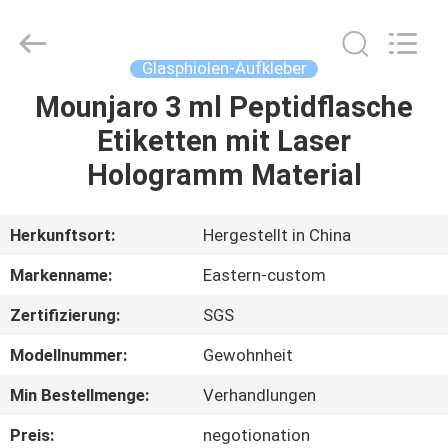
(Xiamen)
Industry
Co.,
Ltd.
All
Glasphiolen-Aufkleber
Rights
Reserved.
Mounjaro 3 ml Peptidflasche
HAUS
Etiketten mit Laser
PRODUKTE
Hologramm Material
ÜBER
Herkunftsort:
Hergestellt in China
UNS
Markenname:
Eastern-custom
Zertifizierung:
SGS
FABRIK-
Modellnummer:
Gewohnheit
AUSFLUG
Min Bestellmenge:
Verhandlungen
QUALITÄTSKONTROLLE
Preis:
negotionation