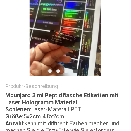
PRIVACY
POLICY
Produkt-Beschreibung
Mounjaro 3 ml Peptidflasche Etiketten mit
Laser Hologramm Material
Schienen:
Laser-Materail PET
Größe:
5x2cm 4,8x2cm
Anzahl:
kann mit diffirent Farben machen und
machen Sie die Entwürfe wie Sie erfordern