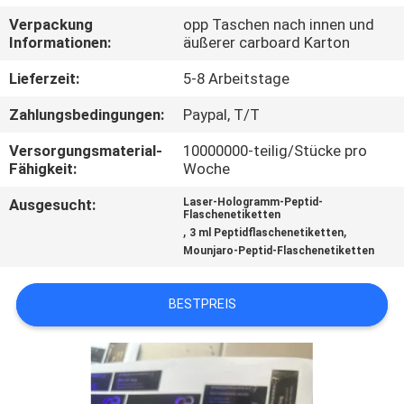
Verpackung
opp Taschen nach innen und
TRETEN
Informationen:
äußerer carboard Karton
SIE
Lieferzeit:
5-8 Arbeitstage
MIT
Zahlungsbedingungen:
Paypal, T/T
UNS
Versorgungsmaterial-
10000000-teilig/Stücke pro
IN
Fähigkeit:
Woche
VERBINDUNG
Ausgesucht:
Laser-Hologramm-Peptid-
Flaschenetiketten
,
,
3 ml Peptidflaschenetiketten
NACHRICHTEN
Mounjaro-Peptid-Flaschenetiketten
FÄLLE
BESTPREIS
SITEMAP