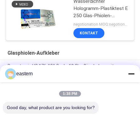
Wasserdichter
Hologramm-Plastiktest E
250 Glas-Phiolen-
Aufkleber
negotionation MOQ:negotionation
KONTAKT
Glasphiolen-Aufkleber
Somatropin HG 176-191 2 ml x 10 Glasfläschchen mit
Etiketten
eastern
Tren-Acetat-Fläschchen-Fläschchen-Etiketten mit
vollständiger Paer-Anleitung
1:38 PM
Laser-PET-10-ml-Testetiketten für Enantat-Glasfläschchen
Good day, what product are you looking for?
Beliebte Kategorien
Alle
Glasphiolen-
Etiketten Der 