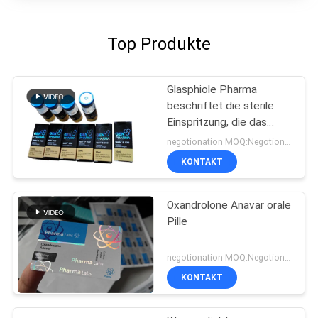
Top Produkte
Glasphiole Pharma
beschriftet die sterile
Einspritzung, die das
pharmazeutische
negotionation MOQ:Negotionation
Verpacken druckt
KONTAKT
Oxandrolone Anavar orale
Pille
negotionation MOQ:Negotionation
KONTAKT