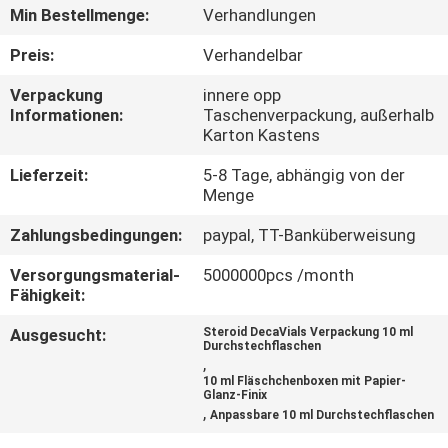
Min Bestellmenge:
Verhandlungen
TRETEN
Preis:
Verhandelbar
SIE
Verpackung
innere opp
MIT
Informationen:
Taschenverpackung, außerhalb
Karton Kastens
UNS
IN
Lieferzeit:
5-8 Tage, abhängig von der
Menge
VERBINDUNG
Zahlungsbedingungen:
paypal, TT-Banküberweisung
NACHRICHTEN
Versorgungsmaterial-
5000000pcs /month
Fähigkeit:
Ausgesucht:
Steroid DecaVials Verpackung 10 ml
FÄLLE
Durchstechflaschen
,
10 ml Fläschchenboxen mit Papier-
Glanz-Finix
SITEMAP
,
Anpassbare 10 ml Durchstechflaschen