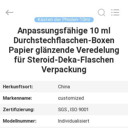
(Xiamen)
Industry
Co.,
Ltd.
All
Kästen der Phiolen-10ml
Rights
Reserved.
Anpassungsfähige 10 ml
HAUS
Durchstechflaschen-Boxen
PRODUKTE
Papier glänzende Veredelung
für Steroid-Deka-Flaschen
ÜBER
Verpackung
UNS
Herkunftsort:
China
FABRIK-
Markenname:
customized
AUSFLUG
Zertifizierung:
SGS , ISO 9001
QUALITÄTSKONTROLLE
Modellnummer:
Individualisiert