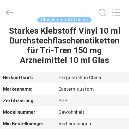
(Xiamen)
Industry
Co.,
Ltd.
All
Glasphiolen-Aufkleber
Rights
Reserved.
Starkes Klebstoff Vinyl 10 ml
HAUS
Durchstechflaschenetiketten
PRODUKTE
für Tri-Tren 150 mg
Arzneimittel 10 ml Glas
ÜBER
UNS
Herkunftsort:
Hergestellt in China
Markenname:
Eastern-custom
FABRIK-
Zertifizierung:
SGS
AUSFLUG
Modellnummer:
Gewohnheit
QUALITÄTSKONTROLLE
Min Bestellmenge:
Verhandlungen