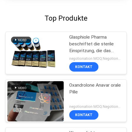
Top Produkte
Glasphiole Pharma
beschriftet die sterile
Einspritzung, die das
pharmazeutische
negotionation MOQ:Negotionation
Verpacken druckt
KONTAKT
Oxandrolone Anavar orale
Pille
negotionation MOQ:Negotionation
KONTAKT