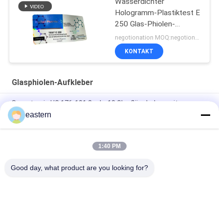
Wasserdichter
Hologramm-Plastiktest E
250 Glas-Phiolen-
Aufkleber
negotionation MOQ:negotionation
KONTAKT
Glasphiolen-Aufkleber
Somatropin HG 176-191 2 ml x 10 Glasfläschchen mit
Etiketten
eastern
Tren-Acetat-Fläschchen-Fläschchen-Etiketten mit
vollständiger Paer-Anleitung
1:40 PM
Laser-PET-10-ml-Testetiketten für Enantat-Glasfläschchen
Good day, what product are you looking for?
Beliebte Kategorien
Alle
Glasphiolen-
Etiketten Der 