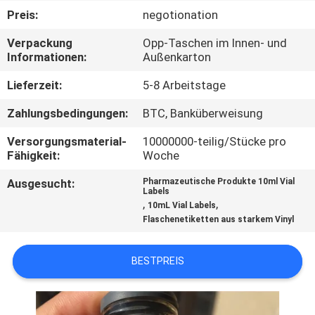
Preis:
negotionation
TRETEN
Verpackung
Opp-Taschen im Innen- und
SIE
Informationen:
Außenkarton
MIT
Lieferzeit:
5-8 Arbeitstage
UNS
Zahlungsbedingungen:
BTC, Banküberweisung
IN
Versorgungsmaterial-
10000000-teilig/Stücke pro
VERBINDUNG
Fähigkeit:
Woche
Ausgesucht:
Pharmazeutische Produkte 10ml Vial
NACHRICHTEN
Labels
,
,
10mL Vial Labels
Flaschenetiketten aus starkem Vinyl
FÄLLE
BESTPREIS
SITEMAP