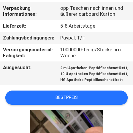
Verpackung
opp Taschen nach innen und
TRETEN
Informationen:
äußerer carboard Karton
SIE
Lieferzeit:
5-8 Arbeitstage
MIT
Zahlungsbedingungen:
Paypal, T/T
UNS
Versorgungsmaterial-
10000000-teilig/Stücke pro
IN
Fähigkeit:
Woche
VERBINDUNG
Ausgesucht:
,
2 ml Apotheken-Peptidflaschenetikett
,
10IU Apotheken Peptidflaschenetikett
HG Apotheke Peptidflaschenetikett
NACHRICHTEN
BESTPREIS
FÄLLE
SITEMAP