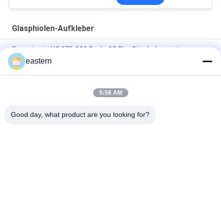
Glasphiolen-Aufkleber
Somatropin HG 176-191 2 ml x 10 Glasfläschchen mit
Etiketten
eastern
Tren-Acetat-Fläschchen-Fläschchen-Etiketten mit
vollständiger Paer-Anleitung
5:56 AM
Laser-PET-10-ml-Testetiketten für Enantat-Glasfläschchen
Good day, what product are you looking for?
Beliebte Kategorien
Alle
Glasphiolen-
Etiketten Der 
Aufkleber
Durchstechflaschen
Aufkleber Der 
Kundenspezifische 
Phiolen-10mL
Phiolenaufkleber