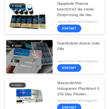
Glasphiole Pharma
beschriftet die sterile
Einspritzung, die das
pharmazeutische
negotionation MOQ:Negotionation
Verpacken druckt
KONTAKT
Oxandrolone Anavar orale
Pille
negotionation MOQ:Negotionation
KONTAKT
Wasserdichter
Hologramm-Plastiktest E
250 Glas-Phiolen-
Aufkleber
negotionation MOQ:negotionation
KONTAKT