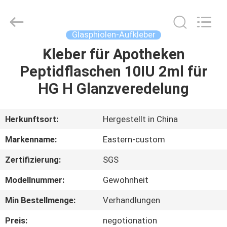
(Xiamen)
Industry
Co.,
Ltd.
All
Glasphiolen-Aufkleber
Rights
Reserved.
Kleber für Apotheken
HAUS
Peptidflaschen 10IU 2ml für
PRODUKTE
HG H Glanzveredelung
ÜBER
Herkunftsort:
Hergestellt in China
UNS
Markenname:
Eastern-custom
Zertifizierung:
SGS
FABRIK-
Modellnummer:
Gewohnheit
AUSFLUG
Min Bestellmenge:
Verhandlungen
QUALITÄTSKONTROLLE
Preis:
negotionation