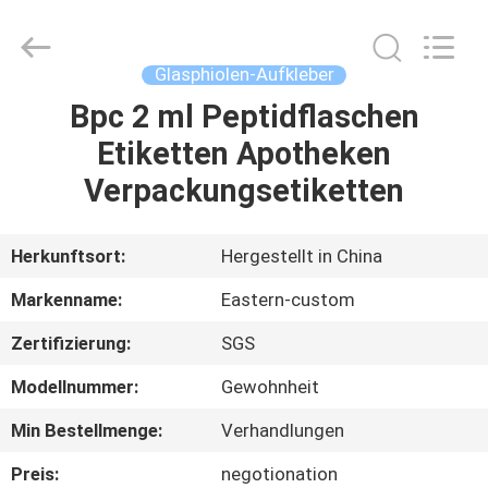
(Xiamen)
Industry
Co.,
Ltd.
All
Glasphiolen-Aufkleber
Rights
Reserved.
Bpc 2 ml Peptidflaschen
HAUS
Etiketten Apotheken
PRODUKTE
Verpackungsetiketten
ÜBER
Herkunftsort:
Hergestellt in China
UNS
Markenname:
Eastern-custom
Zertifizierung:
SGS
FABRIK-
Modellnummer:
Gewohnheit
AUSFLUG
Min Bestellmenge:
Verhandlungen
QUALITÄTSKONTROLLE
Preis:
negotionation