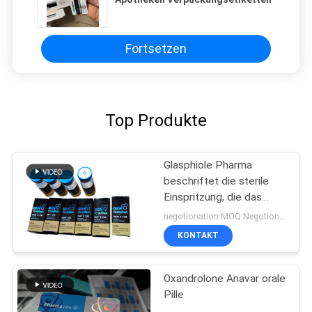
Fortsetzen
Top Produkte
Glasphiole Pharma
beschriftet die sterile
Einspritzung, die das
pharmazeutische
negotionation MOQ:Negotionation
Verpacken druckt
KONTAKT
Oxandrolone Anavar orale
Pille