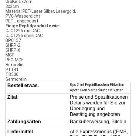
Größe: 5x2cm
3x2cm
Material:PET-Laser Silber, Lasergold,
PVC-Wasserdicht
PET... angepasst
Einige Peptidprodukte wie:
CJC1295 mit DAC
CJC1295 ohne DAC
BPC157
GHRP-2
GHRP-6
MGF
PEG-MGF
Hexarelin
PT141
TB500
Sermorelin
Bpc 2 ml Peptidflaschen Etiketten
Bestell etwas.
Apotheken Verpackungsetiketten
Zitat
Preise und Spezifikationen
Details werden für Sie zur
Überlegung und
Bestätigung angeboten
Zahlungsarten
Banküberweisung, Bitcoin
Liefermittel
Alle Expressmodus ((EMS,