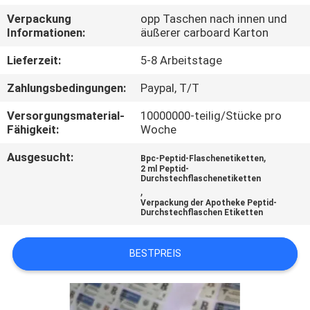
Verpackung
opp Taschen nach innen und
TRETEN
Informationen:
äußerer carboard Karton
SIE
Lieferzeit:
5-8 Arbeitstage
MIT
Zahlungsbedingungen:
Paypal, T/T
UNS
Versorgungsmaterial-
10000000-teilig/Stücke pro
IN
Fähigkeit:
Woche
VERBINDUNG
Ausgesucht:
,
Bpc-Peptid-Flaschenetiketten
2 ml Peptid-
Durchstechflaschenetiketten
NACHRICHTEN
,
Verpackung der Apotheke Peptid-
Durchstechflaschen Etiketten
FÄLLE
BESTPREIS
SITEMAP