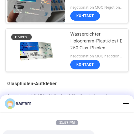
negotionation MOQ:Negotionation
KONTAKT
Wasserdichter
Hologramm-Plastiktest E
250 Glas-Phiolen-
Aufkleber
negotionation MOQ:negotionation
KONTAKT
Glasphiolen-Aufkleber
Somatropin HG 176-191 2 ml x 10 Glasfläschchen mit
Etiketten
eastern
Tren-Acetat-Fläschchen-Fläschchen-Etiketten mit
vollständiger Paer-Anleitung
11:57 PM
Laser-PET-10-ml-Testetiketten für Enantat-Glasfläschchen