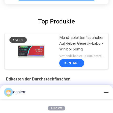
Top Produkte
Mundtablettenfläschchen-
Aufkleber Genetik-Labor-
Winibol 50mg
Verhandelbar MOQ:1000pcs/design
KONTAKT
Etiketten der Durchstechflaschen
Cialis Tadalafil 100mg für orale Anwendung Etiketten
eastern
SS-31 Festklebstoffetiketten Peptidflaschenetiketten
4:02 PM
Biomex-Laborarchiv-aufbauende kundengebundene Aufkleber