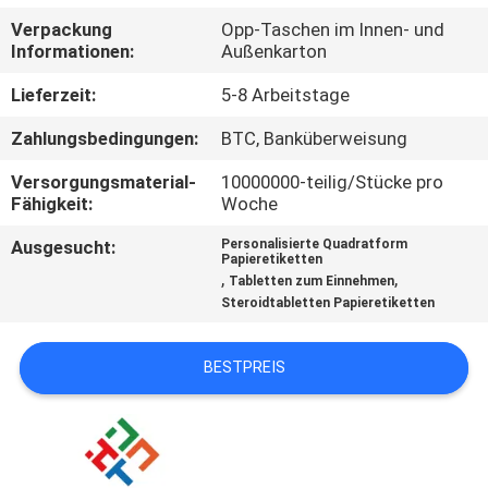
Verpackung
Opp-Taschen im Innen- und
TRETEN
Informationen:
Außenkarton
SIE
Lieferzeit:
5-8 Arbeitstage
MIT
Zahlungsbedingungen:
BTC, Banküberweisung
UNS
Versorgungsmaterial-
10000000-teilig/Stücke pro
IN
Fähigkeit:
Woche
VERBINDUNG
Ausgesucht:
Personalisierte Quadratform
Papieretiketten
,
,
Tabletten zum Einnehmen
NACHRICHTEN
Steroidtabletten Papieretiketten
FÄLLE
BESTPREIS
SITEMAP