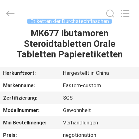
(Xiamen)
Industry
Co.,
Ltd.
All
Etiketten der Durchstechflaschen
Rights
Reserved.
MK677 Ibutamoren
HAUS
Steroidtabletten Orale
PRODUKTE
Tabletten Papieretiketten
ÜBER
Herkunftsort:
Hergestellt in China
UNS
Markenname:
Eastern-custom
Zertifizierung:
SGS
FABRIK-
Modellnummer:
Gewohnheit
AUSFLUG
Min Bestellmenge:
Verhandlungen
QUALITÄTSKONTROLLE
Preis:
negotionation