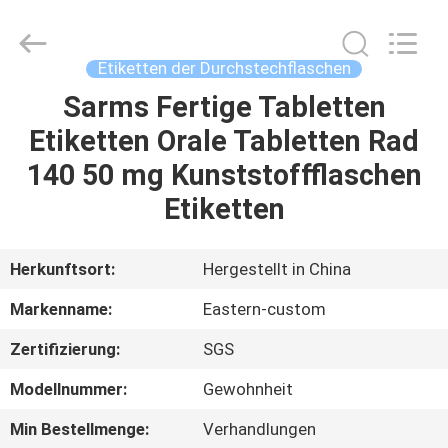
(Xiamen)
Industry
Co.,
Ltd.
All
Etiketten der Durchstechflaschen
Rights
Reserved.
Sarms Fertige Tabletten
HAUS
Etiketten Orale Tabletten Rad
PRODUKTE
140 50 mg Kunststoffflaschen
Etiketten
ÜBER
UNS
Herkunftsort:
Hergestellt in China
Markenname:
Eastern-custom
FABRIK-
Zertifizierung:
SGS
AUSFLUG
Modellnummer:
Gewohnheit
QUALITÄTSKONTROLLE
Min Bestellmenge:
Verhandlungen