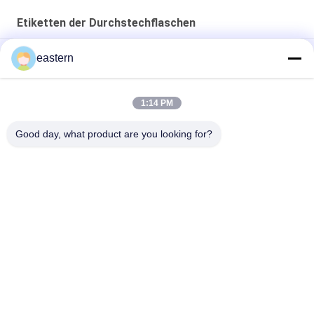
Etiketten der Durchstechflaschen
Cialis Tadalafil 100mg für orale Anwendung Etiketten
eastern
SS-31 Festklebstoffetiketten Peptidflaschenetiketten
1:14 PM
Biomex-Laborarchiv-aufbauende kundengebundene Aufkleber
und Kästen glatt
Good day, what product are you looking for?
Beliebte Kategorien
Alle
Glasphiolen-
Etiketten Der 
Aufkleber
Durchstechflaschen
Aufkleber Der 
Kundenspezifische 
Phiolen-10mL
Phiolenaufkleber
Kästen Der Phiolen-
Sicherheitshologrammaufk
10ml