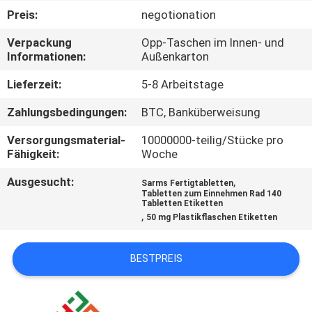
Preis:
negotionation
TRETEN
Verpackung
Opp-Taschen im Innen- und
SIE
Informationen:
Außenkarton
MIT
Lieferzeit:
5-8 Arbeitstage
UNS
Zahlungsbedingungen:
BTC, Banküberweisung
IN
Versorgungsmaterial-
10000000-teilig/Stücke pro
VERBINDUNG
Fähigkeit:
Woche
Ausgesucht:
,
Sarms Fertigtabletten
NACHRICHTEN
Tabletten zum Einnehmen Rad 140
Tabletten Etiketten
,
50 mg Plastikflaschen Etiketten
FÄLLE
BESTPREIS
SITEMAP