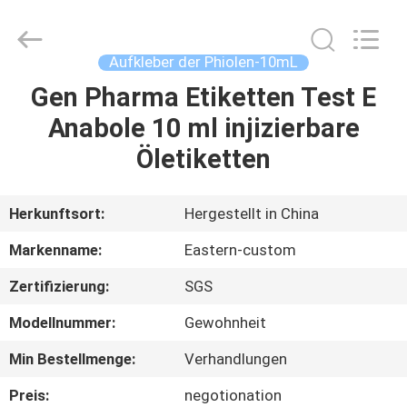
(Xiamen)
Industry
Co.,
Ltd.
All
Aufkleber der Phiolen-10mL
Rights
Reserved.
Gen Pharma Etiketten Test E
HAUS
Anabole 10 ml injizierbare
PRODUKTE
Öletiketten
ÜBER
Herkunftsort:
Hergestellt in China
UNS
Markenname:
Eastern-custom
Zertifizierung:
SGS
FABRIK-
Modellnummer:
Gewohnheit
AUSFLUG
Min Bestellmenge:
Verhandlungen
QUALITÄTSKONTROLLE
Preis:
negotionation