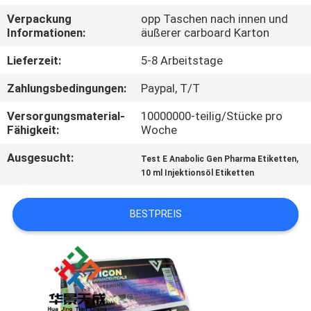
Verpackung
opp Taschen nach innen und
TRETEN
Informationen:
äußerer carboard Karton
SIE
Lieferzeit:
5-8 Arbeitstage
MIT
Zahlungsbedingungen:
Paypal, T/T
UNS
Versorgungsmaterial-
10000000-teilig/Stücke pro
IN
Fähigkeit:
Woche
VERBINDUNG
Ausgesucht:
,
Test E Anabolic Gen Pharma Etiketten
10 ml Injektionsöl Etiketten
NACHRICHTEN
BESTPREIS
FÄLLE
SITEMAP