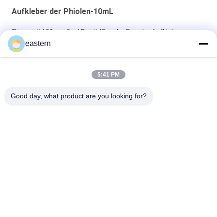
Aufkleber der Phiolen-10mL
Tirzepatid 20 mg 2 ml Peptidflasche Flasche Aufkleber
eastern
GHRP6 5MG 2 MLBottle Etikettenaufkleber Druck für
Peptidpulveretiketten
5:41 PM
GHRP6 5MG 2 MLBottle Etikettenaufkleber Druck für
Peptidpulveretiketten
Good day, what product are you looking for?
Beliebte Kategorien
Alle
Glasphiolen-
Etiketten Der 
Aufkleber
Durchstechflaschen
Aufkleber Der 
Kundenspezifische 
Phiolen-10mL
Phiolenaufkleber
Kästen Der Phiolen-
Sicherheitshologrammaufk
10ml