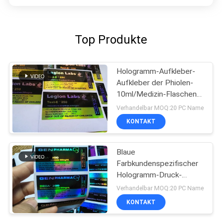
Top Produkte
Hologramm-Aufkleber-
Aufkleber der Phiolen-
10ml/Medizin-Flaschen-
Aufkleber-Laserdruck
Verhandelbar MOQ:20 PC Name
KONTAKT
Blaue
Farbkundenspezifischer
Hologramm-Druck-
Verordnungs-Flaschen-
Verhandelbar MOQ:20 PC Name
Aufkleber für Phiole
KONTAKT
10Ml