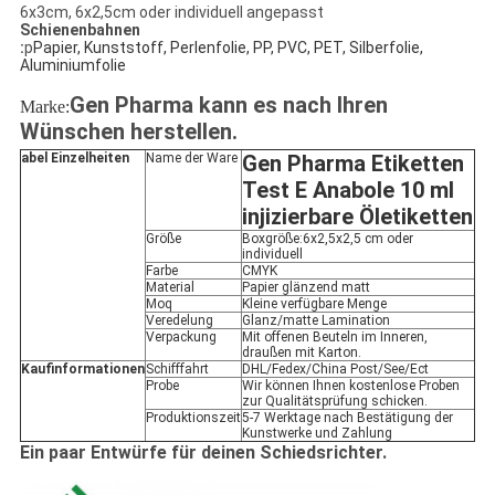
6x3cm, 6x2,5cm oder individuell angepasst
Schienenbahnen
:
p
Papier, Kunststoff, Perlenfolie, PP, PVC, PET, Silberfolie,
Aluminiumfolie
Gen Pharma kann es nach Ihren
Marke:
Wünschen herstellen.
abel Einzelheiten
Name der Ware
Gen Pharma Etiketten
Test E Anabole 10 ml
injizierbare Öletiketten
Größe
Boxgröße:6x2,5x2,5 cm oder
individuell
Farbe
CMYK
Material
Papier glänzend matt
Moq
Kleine verfügbare Menge
Veredelung
Glanz/matte Lamination
Verpackung
Mit offenen Beuteln im Inneren,
draußen mit Karton.
Kaufinformationen
Schifffahrt
DHL/Fedex/China Post/See/Ect
Probe
Wir können Ihnen kostenlose Proben
zur Qualitätsprüfung schicken.
Produktionszeit
5-7 Werktage nach Bestätigung der
Kunstwerke und Zahlung
Ein paar Entwürfe für deinen Schiedsrichter.