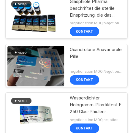
Glasphiole Pharma
beschriftet die sterile
Einspritzung, die das
pharmazeutische
negotionation MOQ:Negotionation
Verpacken druckt
KONTAKT
Oxandrolone Anavar orale
Pille
negotionation MOQ:Negotionation
KONTAKT
Wasserdichter
Hologramm-Plastiktest E
250 Glas-Phiolen-
Aufkleber
negotionation MOQ:negotionation
KONTAKT