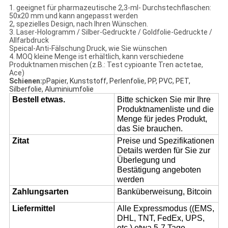
1. geeignet für pharmazeutische 2,3-ml- Durchstechflaschen:
50x20 mm und kann angepasst werden
2, spezielles Design, nach Ihren Wünschen.
3. Laser-Hologramm / Silber-Gedruckte / Goldfolie-Gedruckte /
Allfarbdruck
Speical-Anti-Fälschung Druck, wie Sie wünschen
4. MOQ kleine Menge ist erhältlich, kann verschiedene
Produktnamen mischen (z.B.: Test cypioante Tren actetae,
Ace)
Schienen:
p
Papier, Kunststoff, Perlenfolie, PP, PVC, PET,
Silberfolie, Aluminiumfolie
Bestell etwas.
Bitte schicken Sie mir Ihre
Produktnamenliste und die
Menge für jedes Produkt,
das Sie brauchen.
Zitat
Preise und Spezifikationen
Details werden für Sie zur
Überlegung und
Bestätigung angeboten
werden
Zahlungsarten
Banküberweisung, Bitcoin
Liefermittel
Alle Expressmodus ((EMS,
DHL, TNT, FedEx, UPS,
etc.) etwa 5-7 Tage