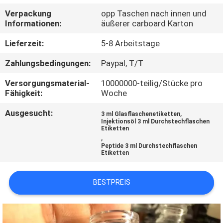
Verpackung
opp Taschen nach innen und
TRETEN
Informationen:
äußerer carboard Karton
SIE
Lieferzeit:
5-8 Arbeitstage
MIT
Zahlungsbedingungen:
Paypal, T/T
UNS
Versorgungsmaterial-
10000000-teilig/Stücke pro
IN
Fähigkeit:
Woche
VERBINDUNG
Ausgesucht:
,
3 ml Glasflaschenetiketten
Injektionsöl 3 ml Durchstechflaschen
Etiketten
NACHRICHTEN
,
Peptide 3 ml Durchstechflaschen
Etiketten
FÄLLE
BESTPREIS
SITEMAP