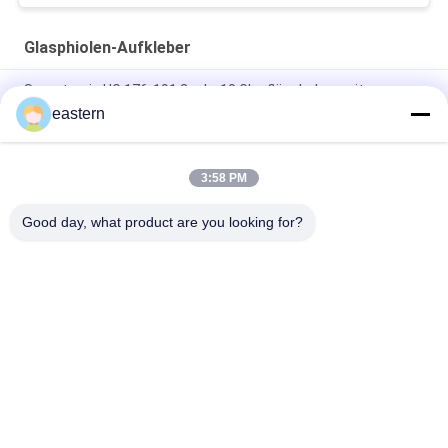
Glasphiolen-Aufkleber
Somatropin HG 176-191 2 ml x 10 Glasfläschchen mit
Etiketten
eastern
Tren-Acetat-Fläschchen-Fläschchen-Etiketten mit
vollständiger Paer-Anleitung
3:58 PM
Laser-PET-10-ml-Testetiketten für Enantat-Glasfläschchen
Good day, what product are you looking for?
Beliebte Kategorien
Alle
Glasphiolen-
Etiketten Der 
Aufkleber
Durchstechflaschen
Aufkleber Der 
Kundenspezifische 
Phiolen-10mL
Phiolenaufkleber
Kästen Der Phiolen-