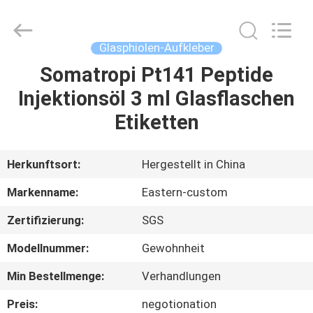
(Xiamen)
Industry
Co.,
Ltd.
All
Glasphiolen-Aufkleber
Rights
Reserved.
Somatropi Pt141 Peptide
HAUS
Injektionsöl 3 ml Glasflaschen
PRODUKTE
Etiketten
ÜBER
Herkunftsort:
Hergestellt in China
UNS
Markenname:
Eastern-custom
Zertifizierung:
SGS
FABRIK-
Modellnummer:
Gewohnheit
AUSFLUG
Min Bestellmenge:
Verhandlungen
QUALITÄTSKONTROLLE
Preis:
negotionation