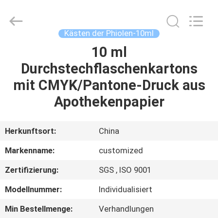
(Xiamen)
Industry
Co.,
Ltd.
All
Kästen der Phiolen-10ml
Rights
Reserved.
10 ml
HAUS
Durchstechflaschenkartons
PRODUKTE
mit CMYK/Pantone-Druck aus
Apothekenpapier
ÜBER
UNS
Herkunftsort:
China
Markenname:
customized
FABRIK-
Zertifizierung:
SGS , ISO 9001
AUSFLUG
Modellnummer:
Individualisiert
QUALITÄTSKONTROLLE
Min Bestellmenge:
Verhandlungen