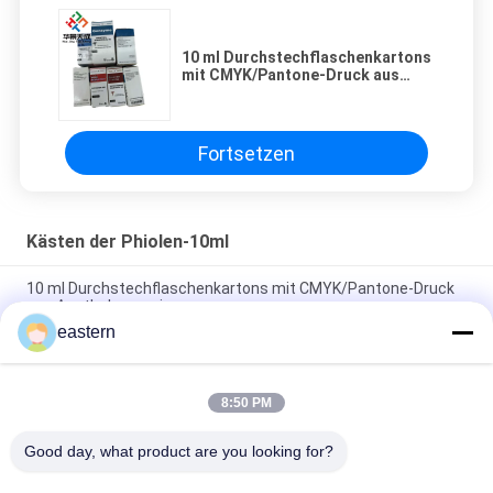
10 ml Durchstechflaschenkartons
mit CMYK/Pantone-Druck aus
Apothekenpapier
Fortsetzen
Kästen der Phiolen-10ml
10 ml Durchstechflaschenkartons mit CMYK/Pantone-Druck
aus Apothekenpapier
eastern
Anpassungsfähige 10 ml Durchstechflaschen-Boxen Papier
glänzende Veredelung für Steroid-Deka-Flaschen Verpackung
8:50 PM
300 g Papierverpackung Pharmazeutische Glasflaschen Box
Bodybuilding Druck 10 ml Etiketten Boxen
Good day, what product are you looking for?
Alle