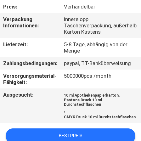
Preis:
Verhandelbar
TRETEN
Verpackung
innere opp
SIE
Informationen:
Taschenverpackung, außerhalb
Karton Kastens
MIT
UNS
Lieferzeit:
5-8 Tage, abhängig von der
Menge
IN
Zahlungsbedingungen:
paypal, TT-Banküberweisung
VERBINDUNG
Versorgungsmaterial-
5000000pcs /month
Fähigkeit:
NACHRICHTEN
Ausgesucht:
,
10 ml Apothekenpapierkarton
Pantone Druck 10 ml
Durchstechflaschen
FÄLLE
,
CMYK Druck 10 ml Durchstechflaschen
SITEMAP
BESTPREIS