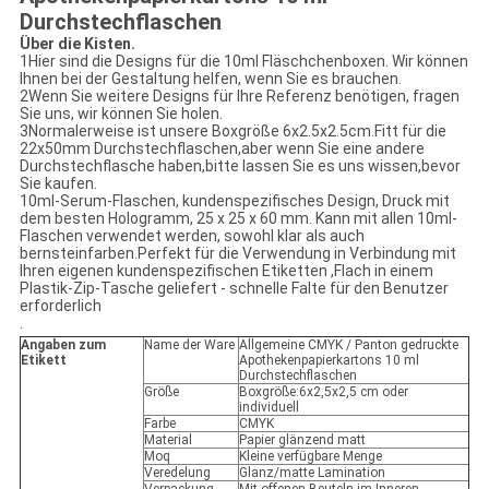
Durchstechflaschen
Über die Kisten.
1Hier sind die Designs für die 10ml Fläschchenboxen. Wir können
Ihnen bei der Gestaltung helfen, wenn Sie es brauchen.
2Wenn Sie weitere Designs für Ihre Referenz benötigen, fragen
Sie uns, wir können Sie holen.
3Normalerweise ist unsere Boxgröße 6x2.5x2.5cm.Fitt für die
22x50mm Durchstechflaschen,aber wenn Sie eine andere
Durchstechflasche haben,bitte lassen Sie es uns wissen,bevor
Sie kaufen.
10ml-Serum-Flaschen, kundenspezifisches Design, Druck mit
dem besten Hologramm, 25 x 25 x 60 mm. Kann mit allen 10ml-
Flaschen verwendet werden, sowohl klar als auch
bernsteinfarben.Perfekt für die Verwendung in Verbindung mit
Ihren eigenen kundenspezifischen Etiketten ,Flach in einem
Plastik-Zip-Tasche geliefert - schnelle Falte für den Benutzer
erforderlich
.
Angaben zum
Name der Ware
Allgemeine CMYK / Panton gedruckte
Etikett
Apothekenpapierkartons 10 ml
Durchstechflaschen
Größe
Boxgröße:6x2,5x2,5 cm oder
individuell
Farbe
CMYK
Material
Papier glänzend matt
Moq
Kleine verfügbare Menge
Veredelung
Glanz/matte Lamination