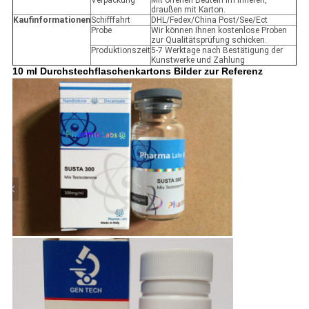
Verpackung
Mit offenen Beuteln im Inneren,
draußen mit Karton.
Kaufinformationen
Schifffahrt
DHL/Fedex/China Post/See/Ect
Probe
Wir können Ihnen kostenlose Proben
zur Qualitätsprüfung schicken.
Produktionszeit
5-7 Werktage nach Bestätigung der
Kunstwerke und Zahlung
10 ml Durchstechflaschenkartons Bilder zur Referenz