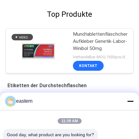
Top Produkte
Mundtablettenfläschchen-
Aufkleber Genetik-Labor-
Winibol 50mg
Verhandelbar MOQ:1000pcs/design
KONTAKT
Etiketten der Durchstechflaschen
Cialis Tadalafil 100mg für orale Anwendung Etiketten
eastern
SS-31 Festklebstoffetiketten Peptidflaschenetiketten
11:39 AM
Biomex-Laborarchiv-aufbauende kundengebundene Aufkleber
und Kästen glatt
Good day, what product are you looking for?