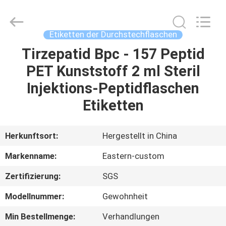
(Xiamen)
Industry
Co.,
Ltd.
All
Etiketten der Durchstechflaschen
Rights
Reserved.
Tirzepatid Bpc - 157 Peptid
HAUS
PET Kunststoff 2 ml Steril
PRODUKTE
Injektions-Peptidflaschen
Etiketten
ÜBER
UNS
Herkunftsort:
Hergestellt in China
Markenname:
Eastern-custom
FABRIK-
Zertifizierung:
SGS
AUSFLUG
Modellnummer:
Gewohnheit
QUALITÄTSKONTROLLE
Min Bestellmenge:
Verhandlungen