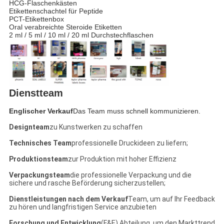
HCG-Flaschenkästen
Etikettenschachtel für Peptide
PCT-Etikettenbox
Oral verabreichte Steroide Etiketten
2 ml / 5 ml / 10 ml / 20 ml Durchstechflaschen
Dienstteam
Englischer Verkauf
Das Team muss schnell kommunizieren.
Designteam
zu Kunstwerken zu schaffen
Technisches Team
professionelle Druckideen zu liefern;
Produktionsteam
zur Produktion mit hoher Effizienz
Verpackungsteam
die professionelle Verpackung und die
sichere und rasche Beförderung sicherzustellen;
Dienstleistungen nach dem Verkauf
Team, um auf Ihr Feedback
zu hören und langfristigen Service anzubieten
Forschung und Entwicklung
(F&E) Abteilung, um den Markttrend