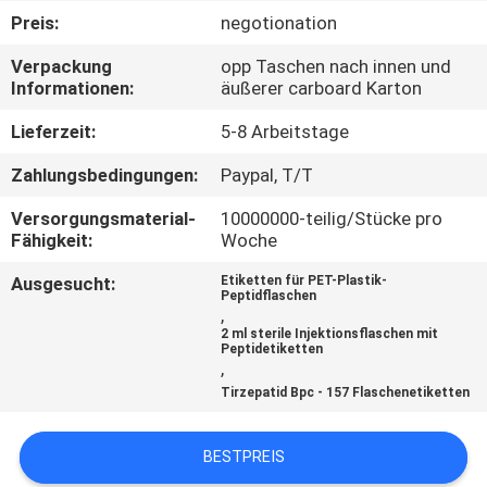
Preis:
negotionation
TRETEN
Verpackung
opp Taschen nach innen und
SIE
Informationen:
äußerer carboard Karton
MIT
Lieferzeit:
5-8 Arbeitstage
UNS
Zahlungsbedingungen:
Paypal, T/T
IN
Versorgungsmaterial-
10000000-teilig/Stücke pro
VERBINDUNG
Fähigkeit:
Woche
Ausgesucht:
Etiketten für PET-Plastik-
NACHRICHTEN
Peptidflaschen
,
2 ml sterile Injektionsflaschen mit
Peptidetiketten
FÄLLE
,
Tirzepatid Bpc - 157 Flaschenetiketten
SITEMAP
BESTPREIS