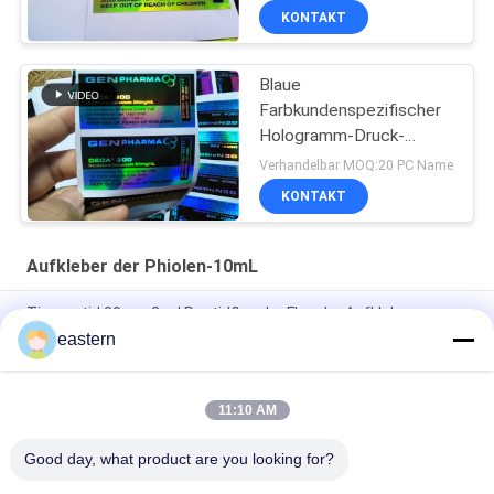
KONTAKT
Blaue
Farbkundenspezifischer
Hologramm-Druck-
Verordnungs-Flaschen-
Verhandelbar MOQ:20 PC Name
Aufkleber für Phiole
KONTAKT
10Ml
Aufkleber der Phiolen-10mL
Tirzepatid 20 mg 2 ml Peptidflasche Flasche Aufkleber
eastern
GHRP6 5MG 2 MLBottle Etikettenaufkleber Druck für
Peptidpulveretiketten
11:10 AM
GHRP6 5MG 2 MLBottle Etikettenaufkleber Druck für
Peptidpulveretiketten
Good day, what product are you looking for?