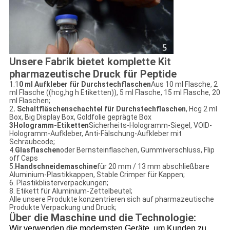
Unsere Fabrik bietet komplette Kit
pharmazeutische Druck für Peptide
1.1
0 ml Aufkleber für Durchstechflaschen
Aus 10 ml Flasche, 2
ml Flasche ((hcg,hg h Etiketten)), 5 ml Flasche, 15 ml Flasche, 20
ml Flaschen;
2
. Schaltfläschenschachtel für Durchstechflaschen
, Hcg 2 ml
Box, Big Display Box, Goldfolie geprägte Box
3Hologramm-Etiketten
Sicherheits-Hologramm-Siegel, VOID-
Hologramm-Aufkleber, Anti-Fälschung-Aufkleber mit
Schraubcode;
4.
Glasflaschen
oder Bernsteinflaschen, Gummiverschluss, Flip
off Caps
5.
Handschneidemaschine
für 20 mm / 13 mm abschließbare
Aluminium-Plastikkappen, Stable Crimper für Kappen;
6. Plastikblisterverpackungen;
8. Etikett für Aluminium-Zettelbeutel;
Alle unsere Produkte konzentrieren sich auf pharmazeutische
Produkte Verpackung und Druck;
Über die Maschine und die Technologie:
Wir verwenden die modernsten Geräte, um Kunden zu