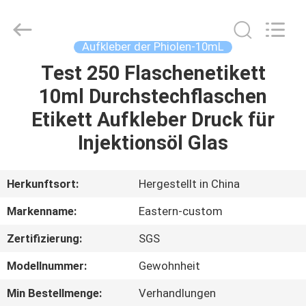
(Xiamen)
Industry
Co.,
Ltd.
All
Aufkleber der Phiolen-10mL
Rights
Reserved.
Test 250 Flaschenetikett
HAUS
10ml Durchstechflaschen
PRODUKTE
Etikett Aufkleber Druck für
Injektionsöl Glas
ÜBER
UNS
Herkunftsort:
Hergestellt in China
Markenname:
Eastern-custom
FABRIK-
Zertifizierung:
SGS
AUSFLUG
Modellnummer:
Gewohnheit
QUALITÄTSKONTROLLE
Min Bestellmenge:
Verhandlungen