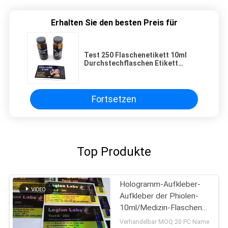
Erhalten Sie den besten Preis für
Test 250 Flaschenetikett 10ml
Durchstechflaschen Etikett
Aufkleber Druck für Injektionsöl
Glas
Fortsetzen
Top Produkte
Hologramm-Aufkleber-
Aufkleber der Phiolen-
10ml/Medizin-Flaschen-
Aufkleber-Laserdruck
Verhandelbar MOQ:20 PC Name