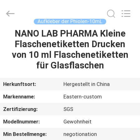
(Xiamen)
Industry
Co.,
Ltd.
All
Aufkleber der Phiolen-10mL
Rights
Reserved.
NANO LAB PHARMA Kleine
HAUS
Flaschenetiketten Drucken
PRODUKTE
von 10 ml Flaschenetiketten
für Glasflaschen
ÜBER
UNS
Herkunftsort:
Hergestellt in China
Markenname:
Eastern-custom
FABRIK-
Zertifizierung:
SGS
AUSFLUG
Modellnummer:
Gewohnheit
QUALITÄTSKONTROLLE
Min Bestellmenge:
negotionation