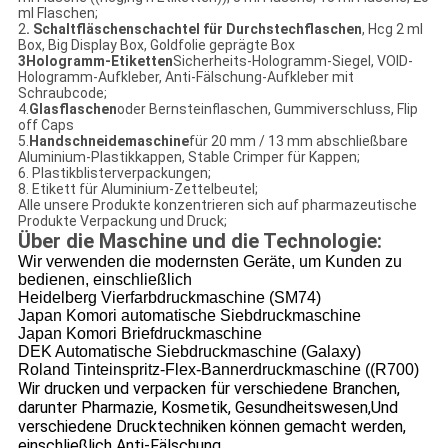
ml Flaschen;
2
. Schaltfläschenschachtel für Durchstechflaschen
, Hcg 2 ml
Box, Big Display Box, Goldfolie geprägte Box
3Hologramm-Etiketten
Sicherheits-Hologramm-Siegel, VOID-
Hologramm-Aufkleber, Anti-Fälschung-Aufkleber mit
Schraubcode;
4.
Glasflaschen
oder Bernsteinflaschen, Gummiverschluss, Flip
off Caps
5.
Handschneidemaschine
für 20 mm / 13 mm abschließbare
Aluminium-Plastikkappen, Stable Crimper für Kappen;
6. Plastikblisterverpackungen;
8. Etikett für Aluminium-Zettelbeutel;
Alle unsere Produkte konzentrieren sich auf pharmazeutische
Produkte Verpackung und Druck;
Über die Maschine und die Technologie:
Wir verwenden die modernsten Geräte, um Kunden zu
bedienen, einschließlich
Heidelberg Vierfarbdruckmaschine (SM74)
Japan Komori automatische Siebdruckmaschine
Japan Komori Briefdruckmaschine
DEK Automatische Siebdruckmaschine (Galaxy)
Roland Tinteinspritz-Flex-Bannerdruckmaschine ((R700)
Wir drucken und verpacken für verschiedene Branchen,
darunter Pharmazie, Kosmetik, Gesundheitswesen,
Und
verschiedene Drucktechniken können gemacht werden,
einschließlich Anti-Fälschung