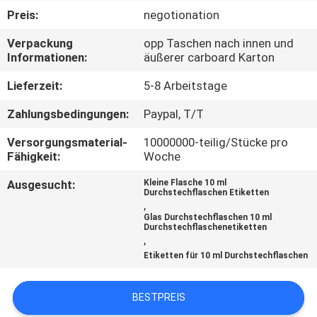
Preis:
negotionation
TRETEN
Verpackung
opp Taschen nach innen und
SIE
Informationen:
äußerer carboard Karton
MIT
Lieferzeit:
5-8 Arbeitstage
UNS
Zahlungsbedingungen:
Paypal, T/T
IN
Versorgungsmaterial-
10000000-teilig/Stücke pro
VERBINDUNG
Fähigkeit:
Woche
Ausgesucht:
Kleine Flasche 10 ml
NACHRICHTEN
Durchstechflaschen Etiketten
,
Glas Durchstechflaschen 10 ml
Durchstechflaschenetiketten
FÄLLE
,
Etiketten für 10 ml Durchstechflaschen
SITEMAP
BESTPREIS