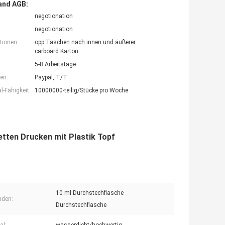
and AGB:
negotionation
negotionation
tionen:
opp Taschen nach innen und äußerer
carboard Karton
5-8 Arbeitstage
en:
Paypal, T/T
-Fähigkeit:
10000000-teilig/Stücke pro Woche
tten Drucken mit Plastik Topf
10 ml Durchstechflasche
nden:
Durchstechflasche