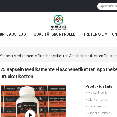
BRIK-AUSFLUG
QUALITÄTSKONTROLLE
TRETEN SIE MIT U
Kapseln Medikamente Flaschenetiketten Apothekenetiketten Drucken 
25 Kapseln Medikamente Flaschenetiketten Apotheken
Drucketiketten
Produktdetails:
Herkunftsort:
Markenname:
Zertifizierung:
Modellnummer: