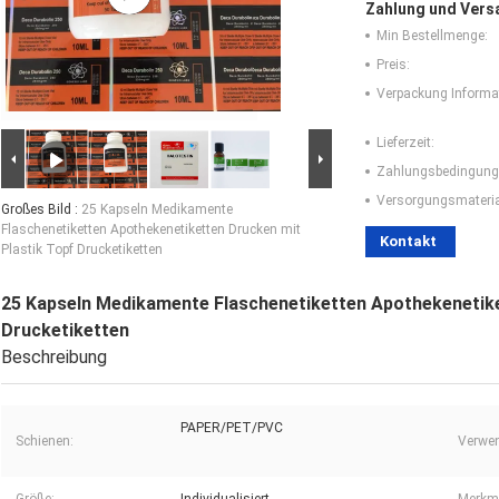
Zahlung und Vers
Min Bestellmenge:
Preis:
Verpackung Informa
Lieferzeit:
Zahlungsbedingung
Versorgungsmaterial
Großes Bild :
25 Kapseln Medikamente
Flaschenetiketten Apothekenetiketten Drucken mit
Kontakt
Plastik Topf Drucketiketten
25 Kapseln Medikamente Flaschenetiketten Apothekenetike
Drucketiketten
Beschreibung
PAPER/PET/PVC
Schienen:
Verwe