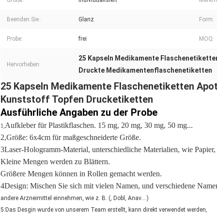
Größe:
Individualisiert
Merkm
Beenden Sie.:
Glanz
Form:
Probe:
frei
MOQ:
25 Kapseln Medikamente Flaschenetikette
Hervorheben:
Druckte Medikamentenflaschenetiketten
25 Kapseln Medikamente Flaschenetiketten Apot
Kunststoff Topfen Drucketiketten
Ausführliche Angaben zu der Probe
Aufkleber für Plastikflaschen. 15 mg, 20 mg, 30 mg, 50 mg...
1,
2,Größe: 6x4cm für maßgeschneiderte Größe.
3Laser-Hologramm-Material, unterschiedliche Materialien, wie Papier,
Kleine Mengen werden zu Blättern.
Größere Mengen können in Rollen gemacht werden.
4Design: Mischen Sie sich mit vielen Namen, und verschiedene Name
andere Arzneimittel einnehmen, wie z. B. (, Dobl, Anav....)
5:
Das Desgin wurde von unserem Team erstellt, kann direkt verwendet werden,